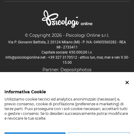
© Copyright 2026 - Psicologi Online s.r.l.
Via P. Giovanni Battista, 2 20124 Milano (MI) - P. IVA: 04905560282 - REA
MI - 2733411
Capitale sociale: €50.000,00 i.v.
info@psicologionline.net
-
+39 327 3170512
- attivo lun, mar, mer e ven 9.30-
15.00
Partner:
Depositphotos
Psicologo Aosta
Psicologo Bologna
Psicologo Firenze
Informativa Cookie
Psicologo Lucca
Psicologo Milano
Psicologo Napoli
Utilizziamo cookie tecnici ed analytics anonimizzati (necessari) e,
Psicologo Padova
Psicologo Palermo
Psicologo Roma
previo consenso, cookie di profilazione (preferenze e marketing) di
terze parti. Puoi proseguire con i soli cookie necessari, accettarli tutti
Psicologo Torino
Psicologo Trento
Psicologo Venezia
o gestire i consensi. Se lo desideri successivamente potrai modificare
e revocare le tue scelte.
Psicologo Verona