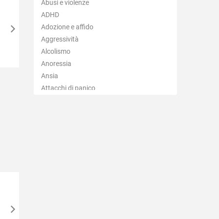
Abusi e violenze
Balzola
ADHD
Basaluzzo
Adozione e affido
Bassignana
Aggressività
Belforte Monferrato
Alcolismo
Bergamasco
Anoressia
Berzano di Tortona
Ansia
Bistagno
Attacchi di panico
Borghetto di Borbera
Autismo
Borgo San Martino
Balbuzie
Borgoratto Alessandrino
Binge eating
Bosco Marengo
Bruxismo
Bosio
Bulimia
Bozzole
Depressione
Brignano-Frascata
Dipendenza affettiva
Cabella Ligure
Disabilità
Camagna Monferrato
Disagio lavorativo
Camino
Disturbi alimentari
Cantalupo Ligure