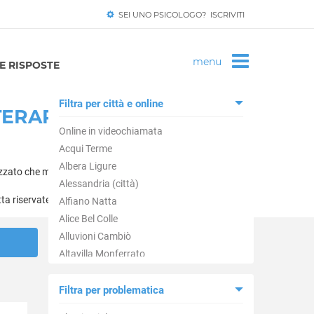
SEI UNO PSICOLOGO? ISCRIVITI
 RISPOSTE
Filtra per città e online
TERAPEUTI
Online in videochiamata
Acqui Terme
Albera Ligure
zzato che meriti.
Alessandria (città)
tta riservatezza.
Alfiano Natta
Alice Bel Colle
Alluvioni Cambiò
Altavilla Monferrato
Alzano Scrivia
Arquata Scrivia
Filtra per problematica
Avolasca