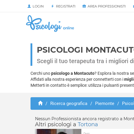
LOGIN
REGISTRATI
AREA PROFESSIONISTI
PSICOLOGI MONTACUT
Scegli il tuo terapeuta tra i migliori
Cerchi uno
psicologo a Montacuto
? Esplora la nostra se
Affidati alla nostra esperienza per connetterti con i
migli
Metterti in contatto è semplice: utilizza i pulsanti presen
/
Ricerca geografica
/
Piemonte
/
Psico
Nessun Professionista ancora registrato a Mon
Altri psicologi a
Tortona
Dott.