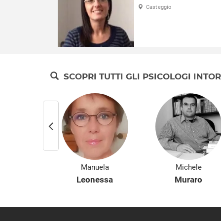
Casteggio
SCOPRI TUTTI GLI PSICOLOGI INTO
ria
Manuela
Michele
anari
Leonessa
Muraro