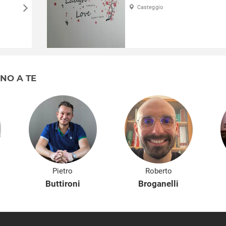
Casteggio
RNO A TE
Pietro
Roberto
Buttironi
Broganelli