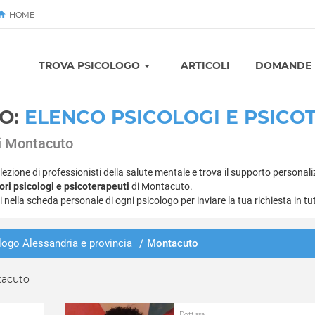
HOME
Avvia
TROVA PSICOLOGO
ARTICOLI
DOMANDE E
O:
ELENCO PSICOLOGI E PSICO
 di Montacuto
lezione di professionisti della salute mentale e trova il supporto personali
ori psicologi e psicoterapeuti
di Montacuto.
ti nella scheda personale di ogni psicologo per inviare la tua richiesta in tu
logo Alessandria e provincia
/
Montacuto
tacuto
Dott.ssa