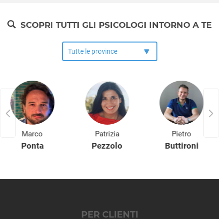
Moricone
Morlupo
SCOPRI TUTTI GLI PSICOLOGI INTORNO A TE
Nazzano
Nemi
Nerola
Nettuno
Olevano Romano
Palestrina
Palombara Sabina
Percile
Pisoniano
Marco
Patrizia
Pietro
Poli
Ponta
Pezzolo
Buttironi
Pomezia
Ponzano Romano
Riano
Rignano Flaminio
Riofreddo
PER CLIENTI
Rocca Canterano