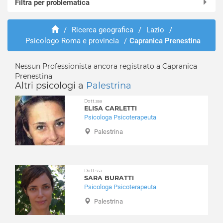
Filtra per problematica
Affile
Agosta
Abusi e violenze
Albano Laziale
/
Ricerca geografica
/
Lazio
/
ADHD
Psicologo Roma e provincia
/
Capranica Prenestina
Allumiere
Adozione e affido
Anguillara Sabazia
Aggressività
Anticoli Corrado
Nessun Professionista ancora registrato a Capranica
Alcolismo
Prenestina
Anzio
Anoressia
Altri psicologi a
Palestrina
Arcinazzo Romano
Ansia
Dott.ssa
Ardea
Attacchi di panico
ELISA CARLETTI
Ariccia
Psicologa Psicoterapeuta
Autismo
Arsoli
Balbuzie
Palestrina
Artena
Binge eating
Bellegra
Bruxismo
Bracciano
Bulimia
Dott.ssa
Camerata Nuova
SARA BURATTI
Depressione
Psicologa Psicoterapeuta
Campagnano di Roma
Dipendenza affettiva
Palestrina
Canale Monterano
Disabilità
Canterano
Disagio lavorativo