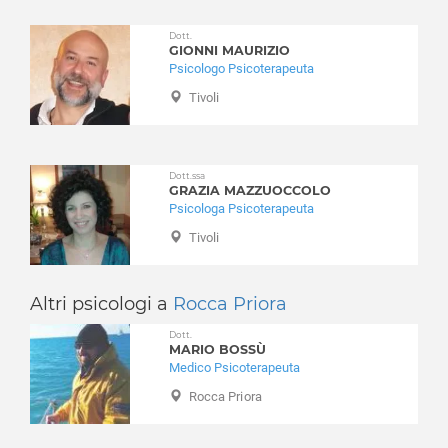
Lanuvio
Lariano
Dott.
GIONNI MAURIZIO
Licenza
Psicologo Psicoterapeuta
Magliano Romano
Tivoli
Mandela
Manziana
Marano Equo
Dott.ssa
Marcellina
GRAZIA MAZZUOCCOLO
Psicologa Psicoterapeuta
Marino
Mazzano Romano
Tivoli
Mentana
Monte Compatri
Altri psicologi a
Rocca Priora
Monte Porzio Catone
Dott.
Monteflavio
MARIO BOSSÙ
Montelanico
Medico Psicoterapeuta
Montelibretti
Rocca Priora
Monterotondo
Montorio Romano