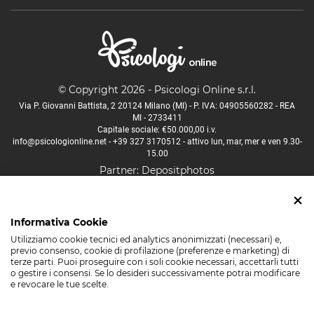
© Copyright 2026 - Psicologi Online s.r.l.
Via P. Giovanni Battista, 2 20124 Milano (MI) - P. IVA: 04905560282 - REA
MI - 2733411
Capitale sociale: €50.000,00 i.v.
info@psicologionline.net
-
+39 327 3170512
- attivo lun, mar, mer e ven 9.30-
15.00
Partner:
Depositphotos
Psicologo Aosta
Psicologo Bologna
Psicologo Firenze
Informativa Cookie
Psicologo Lucca
Psicologo Milano
Psicologo Napoli
Utilizziamo cookie tecnici ed analytics anonimizzati (necessari) e,
Psicologo Padova
Psicologo Palermo
Psicologo Roma
previo consenso, cookie di profilazione (preferenze e marketing) di
terze parti. Puoi proseguire con i soli cookie necessari, accettarli tutti
Psicologo Torino
Psicologo Trento
Psicologo Venezia
o gestire i consensi. Se lo desideri successivamente potrai modificare
e revocare le tue scelte.
Psicologo Verona