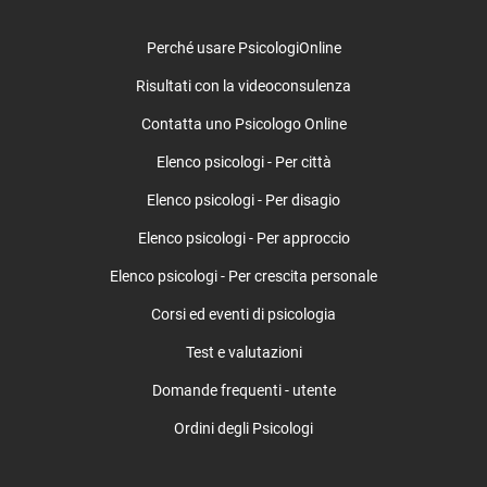
Rocca di Cave
Rocca di Papa
Perché usare PsicologiOnline
Rocca Priora
Risultati con la videoconsulenza
Rocca Santo Stefano
Contatta uno Psicologo Online
Roccagiovine
Roiate
Elenco psicologi - Per città
Roma (città)
Elenco psicologi - Per disagio
Roma - Appia, Ostiense, San Paolo, Garbatella
Roma - Aurelia, Boccea, Trionfale, Primavalle
Elenco psicologi - Per approccio
Roma - Cassia, Flaminia, Tor di Quinto, Cesano, Fo
Elenco psicologi - Per crescita personale
Roma - Centocelle, Tuscolano, Don Bosco, Torre Spa
Corsi ed eventi di psicologia
Roma - Centro, Trastevere, Aventino, Testaccio, Mo
Roma - Cinecittà, Romanina, Morena, Ciampino
Test e valutazioni
Roma - Eur, Laurentino, Cecchignola, Spinaceto, Va
Domande frequenti - utente
Roma - Marconi, Portuense, Magliana, Gianicolense
Roma - Monte Mario, Primavalle, Trionfale, La Stor
Ordini degli Psicologi
Roma - Monte Sacro, Conca d'Oro, Tufello, Settebag
Roma - Monte Verde, Portuense, Gianicolense, Macca