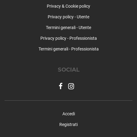
Privacy & Cookie policy
Saracinesco
Segni
Privacy policy - Utente
Subiaco
Termini generali - Utente
Tivoli
Tolfa
Privacy policy - Professionista
Torrita Tiberina
Termini generali - Professionista
Trevignano Romano
Vallepietra
Vallinfreda
SOCIAL
Valmontone
Velletri
Vicovaro
Vivaro Romano
Zagarolo
Accedi
Registrati