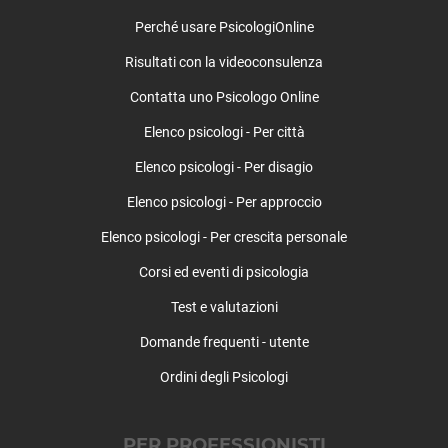
Morlupo
Perché usare PsicologiOnline
Nazzano
Risultati con la videoconsulenza
Nemi
Nerola
Contatta uno Psicologo Online
Nettuno
Elenco psicologi - Per città
Olevano Romano
Palestrina
Elenco psicologi - Per disagio
Palombara Sabina
Elenco psicologi - Per approccio
Percile
Elenco psicologi - Per crescita personale
Pisoniano
Poli
Corsi ed eventi di psicologia
Pomezia
Test e valutazioni
Ponzano Romano
Riano
Domande frequenti - utente
Rignano Flaminio
Ordini degli Psicologi
Riofreddo
Rocca Canterano
Rocca di Cave
PER PROFESSIONISTI