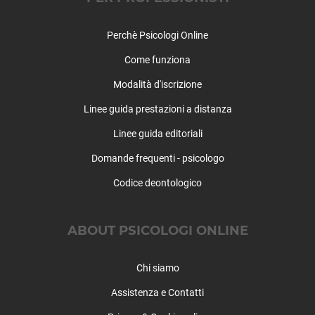
Rocca di Papa
Rocca Priora
Perchè Psicologi Online
Rocca Santo Stefano
Come funziona
Roccagiovine
Roiate
Modalità d'iscrizione
Roma (città)
Linee guida prestazioni a distanza
Roma - Appia, Ostiense, San Paolo, Garbatella
Linee guida editoriali
Roma - Aurelia, Boccea, Trionfale, Primavalle
Roma - Cassia, Flaminia, Tor di Quinto, Cesano, Fo
Domande frequenti - psicologo
Roma - Centocelle, Tuscolano, Don Bosco, Torre Spa
Codice deontologico
Roma - Centro, Trastevere, Aventino, Testaccio, Mo
Roma - Cinecittà, Romanina, Morena, Ciampino
Roma - Eur, Laurentino, Cecchignola, Spinaceto, Va
ABOUT PSICOLOGI ONLINE
Roma - Marconi, Portuense, Magliana, Gianicolense
Roma - Monte Mario, Primavalle, Trionfale, La Stor
Chi siamo
Roma - Monte Sacro, Conca d'Oro, Tufello, Settebag
Assistenza e Contatti
Roma - Monte Verde, Portuense, Gianicolense, Macca
Roma - Nomentana, San Lorenzo, Castro Pretorio