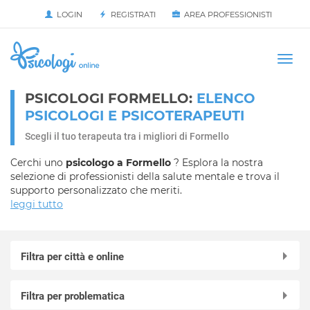
LOGIN
REGISTRATI
AREA PROFESSIONISTI
Avvia
HOME
Togg
navi
PSICOLOGI FORMELLO:
ELENCO
PSICOLOGI E PSICOTERAPEUTI
Scegli il tuo terapeuta tra i migliori di Formello
Cerchi uno
psicologo a Formello
? Esplora la nostra
selezione di professionisti della salute mentale e trova il
supporto personalizzato che meriti.
leggi tutto
Filtra per città e online
Online in videochiamata
Filtra per problematica
Affile