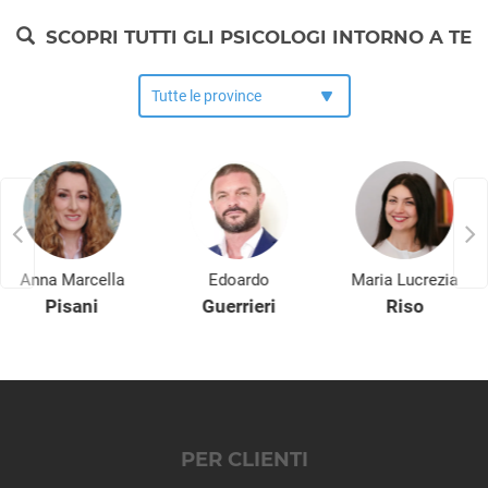
Lariano
SCOPRI TUTTI GLI PSICOLOGI INTORNO A TE
Licenza
Magliano Romano
Mandela
Manziana
Marano Equo
Marcellina
Marino
Mazzano Romano
Mentana
Anna Marcella
Edoardo
Maria Lucrezia
Monte Compatri
Pisani
Guerrieri
Riso
Monte Porzio Catone
Monteflavio
Montelanico
Montelibretti
Monterotondo
Montorio Romano
PER CLIENTI
Moricone