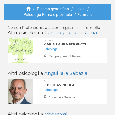
Agosta
Abusi e violenze
Albano Laziale
/
Ricerca geografica
/
Lazio
/
ADHD
Psicologo Roma e provincia
/
Formello
Allumiere
Adozione e affido
Anguillara Sabazia
Aggressività
Anticoli Corrado
Nessun Professionista ancora registrato a Formello
Alcolismo
Altri psicologi a
Campagnano di Roma
Anzio
Anoressia
Arcinazzo Romano
Dott.ssa
Ansia
MARIA LAURA FERRUCCI
Ardea
Attacchi di panico
Psicologa
Ariccia
Autismo
Campagnano di Roma
Arsoli
Balbuzie
Artena
Binge eating
Bellegra
Altri psicologi a
Anguillara Sabazia
Bruxismo
Bracciano
Bulimia
Dott.
Camerata Nuova
FOSCO AVINCOLA
Depressione
Psicologo
Campagnano di Roma
Dipendenza affettiva
Anguillara Sabazia
Canale Monterano
Disabilità
Canterano
Disagio lavorativo
Capena
Disturbi alimentari
Altri psicologi a
Monterosi