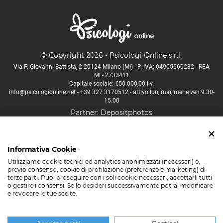
Segni
Subiaco
Tivoli
Tolfa
© Copyright 2026 - Psicologi Online s.r.l.
Torrita Tiberina
Via P. Giovanni Battista, 2 20124 Milano (MI) - P. IVA: 04905560282 - REA
Trevignano Romano
MI - 2733411
Capitale sociale: €50.000,00 i.v.
Vallepietra
info@psicologionline.net
-
+39 327 3170512
- attivo lun, mar, mer e ven 9.30-
Vallinfreda
15.00
Valmontone
Partner:
Depositphotos
Velletri
Vicovaro
Psicologo Aosta
Psicologo Bologna
Psicologo Firenze
Vivaro Romano
Informativa Cookie
Psicologo Lucca
Psicologo Milano
Psicologo Napoli
Zagarolo
Utilizziamo cookie tecnici ed analytics anonimizzati (necessari) e,
Psicologo Padova
Psicologo Palermo
Psicologo Roma
previo consenso, cookie di profilazione (preferenze e marketing) di
terze parti. Puoi proseguire con i soli cookie necessari, accettarli tutti
Psicologo Torino
Psicologo Trento
Psicologo Venezia
o gestire i consensi. Se lo desideri successivamente potrai modificare
e revocare le tue scelte.
Psicologo Verona
Molte altre città