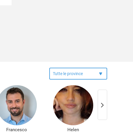
Lutto
Grumolo delle Abbadesse
Nuove dipendenze
Isola Vicentina
Obesità
Laghi
Perizie psicologiche
Lastebasse
Problemi famigliari
Longare
Problemi relazionali
Lonigo
Psicologia per l'anziano
Lugo di Vicenza
Psiconcologia
Lusiana
Schizofrenia e psicosi
Malo
Separazione e divorzio
Marano Vicentino
Sessuologia e disturbi sessuali
Marostica
Stress
Mason Vicentino
Stress post traumatico
Molvena
Test e psicodiagnosi
Monte di Malo
Timidezza
Montebello Vicentino
Tossicodipendenza
Montecchio Maggiore
Montecchio Precalcino
Francesco
Helen
Attil
Montegalda