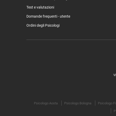
Test e valutazioni
Domande frequenti - utente
Ordini degli Psicologi
V
Psicologo Aosta
Psicologo Bologna
Psicologo F
P