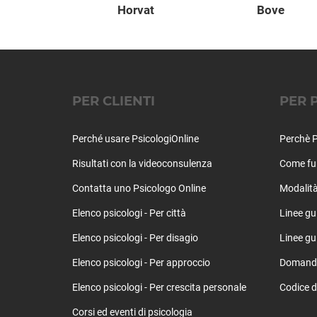
sani
Horvat
Bove
PER CLIENTI
PER 
Perché usare PsicologiOnline
Perchè P
Risultati con la videoconsulenza
Come fu
Contatta uno Psicologo Online
Modalità
Elenco psicologi - Per città
Linee gu
Elenco psicologi - Per disagio
Linee gui
Elenco psicologi - Per approccio
Domande 
Elenco psicologi - Per crescita personale
Codice d
Corsi ed eventi di psicologia