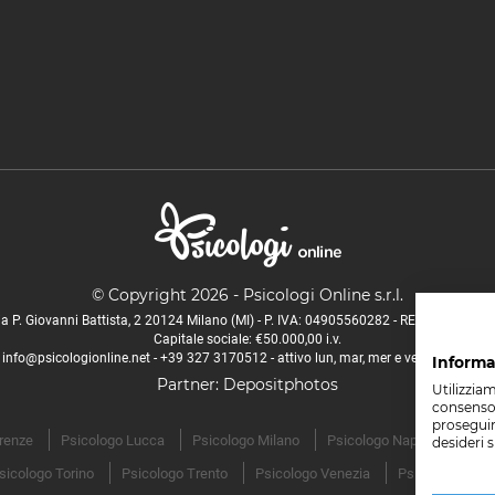
© Copyright 2026 - Psicologi Online s.r.l.
ia P. Giovanni Battista, 2 20124 Milano (MI) - P. IVA: 04905560282 - REA MI - 27334
Capitale sociale: €50.000,00 i.v.
info@psicologionline.net
-
+39 327 3170512
- attivo lun, mar, mer e ven 9.30-15.00
Informa
Partner:
Depositphotos
Utilizzia
consenso,
proseguire
irenze
Psicologo Lucca
Psicologo Milano
Psicologo Napoli
Psico
desideri 
sicologo Torino
Psicologo Trento
Psicologo Venezia
Psicologo Vero