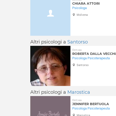
CHIARA ATTORI
Psicologa
Molvena
Altri psicologi a
Santorso
Dott.ssa
ROBERTA DALLA VECCH
Psicologa Psicoterapeuta
Santorso
Altri psicologi a
Marostica
Dott.ssa
JENNIFER BERTUOLA
Psicologa Psicoterapeuta
Marostica