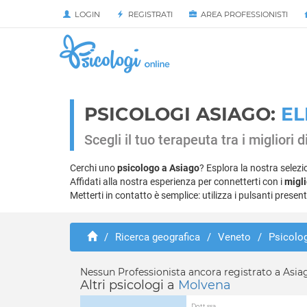
LOGIN
REGISTRATI
AREA PROFESSIONISTI
PSICOLOGI ASIAGO:
EL
Scegli il tuo terapeuta tra i migliori 
Cerchi uno
psicologo a Asiago
? Esplora la nostra selezi
Affidati alla nostra esperienza per connetterti con i
migli
Metterti in contatto è semplice: utilizza i pulsanti presen
/
Ricerca geografica
/
Veneto
/
Psicolog
Nessun Professionista ancora registrato a Asia
Altri psicologi a
Molvena
Dott.ssa