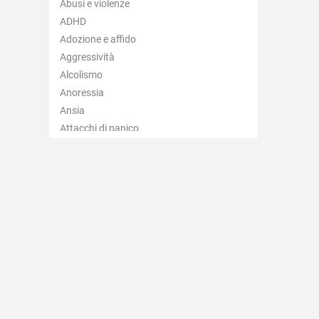
Abusi e violenze
Barbarano Vicentino
ADHD
Bassano del Grappa
Adozione e affido
Bolzano Vicentino
Aggressività
Breganze
Alcolismo
Brendola
Anoressia
Bressanvido
Ansia
Brogliano
Attacchi di panico
Caldogno
Autismo
Caltrano
Balbuzie
Calvene
Binge eating
Camisano Vicentino
Bruxismo
Campiglia dei Berici
Bulimia
Campolongo sul Brenta
Depressione
Carrè
Dipendenza affettiva
Cartigliano
Disabilità
Cassola
Disagio lavorativo
Castegnero
Disturbi alimentari
Castelgomberto