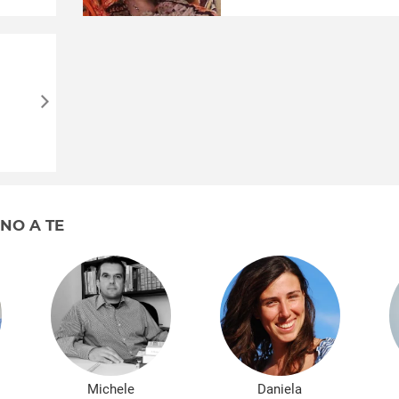
RNO A TE
Michele
Daniela