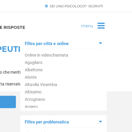
SEI UNO PSICOLOGO? ISCRIVITI
 RISPOSTE
Filtra per città e online
PEUTI
Online in videochiamata
Agugliaro
Albettone
o che meriti.
Alonte
tta riservatezza.
Altavilla Vicentina
Altissimo
Arcugnano
Arsiero
Arzignano
Asiago
Filtra per problematica
Asigliano Veneto