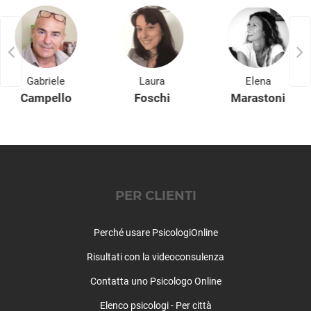
Carvico
Casazza
Casirate d'Adda
Casnigo
Cassiglio
Gabriele
Laura
Elena
Castel Rozzone
Campello
Foschi
Marastoni
Castelli Calepio
Castione della Presolana
Castro
Cavernago
Cazzano Sant'Andrea
PER CLIENTI
Cenate Sopra
Cenate Sotto
Perché usare PsicologiOnline
Cene
Cerete
Risultati con la videoconsulenza
Chignolo d'Isola
Contatta uno Psicologo Online
Chiuduno
Cisano Bergamasco
Elenco psicologi - Per città