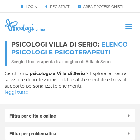
LOGIN
REGISTRATI
AREA PROFESSIONISTI
Avvia
HOME
Togg
navi
PSICOLOGI VILLA DI SERIO:
ELENCO
PSICOLOGI E PSICOTERAPEUTI
Scegli il tuo terapeuta tra i migliori di Villa di Serio
Cerchi uno
psicologo a Villa di Serio
? Esplora la nostra
selezione di professionisti della salute mentale e trova il
supporto personalizzato che meriti.
leggi tutto
Filtra per città e online
Online in videochiamata
Filtra per problematica
Adrara San Martino