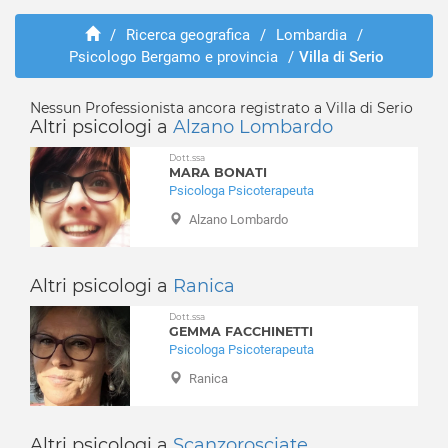
Adrara San Rocco
Abusi e violenze
Albano Sant'Alessandro
/
Ricerca geografica
/
Lombardia
/
ADHD
Psicologo Bergamo e provincia
/
Villa di Serio
Albino
Adozione e affido
Algua
Aggressività
Almè
Nessun Professionista ancora registrato a Villa di Serio
Alcolismo
Altri psicologi a
Alzano Lombardo
Almenno San Bartolomeo
Anoressia
Almenno San Salvatore
Dott.ssa
Ansia
MARA BONATI
Alzano Lombardo
Attacchi di panico
Psicologa Psicoterapeuta
Ambivere
Autismo
Alzano Lombardo
Antegnate
Balbuzie
Arcene
Binge eating
Ardesio
Altri psicologi a
Ranica
Bruxismo
Arzago d'Adda
Bulimia
Dott.ssa
Averara
GEMMA FACCHINETTI
Depressione
Psicologa Psicoterapeuta
Aviatico
Dipendenza affettiva
Ranica
Azzano San Paolo
Disabilità
Azzone
Disagio lavorativo
Bagnatica
Disturbi alimentari
Altri psicologi a
Scanzorosciate