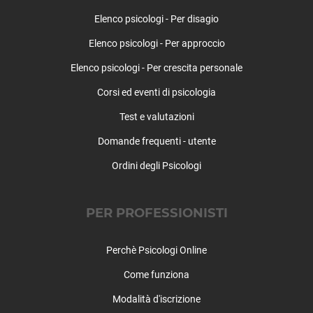
Ciserano
Elenco psicologi - Per disagio
Cividate al Piano
Elenco psicologi - Per approccio
Clusone
Colere
Elenco psicologi - Per crescita personale
Cologno al Serio
Corsi ed eventi di psicologia
Colzate
Comun Nuovo
Test e valutazioni
Corna Imagna
Domande frequenti - utente
Cornalba
Ordini degli Psicologi
Cortenuova
Costa di Mezzate
Costa Serina
PER PROFESSIONISTI
Costa Valle Imagna
Costa Volpino
Perchè Psicologi Online
Covo
Credaro
Come funziona
Curno
Modalità d'iscrizione
Cusio