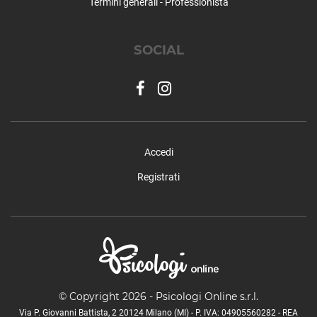
Termini generali - Professionista
Gaverina Terme
Gazzaniga
SOCIAL
Gerosa
Ghisalba
Gorlago
Gorle
Gorno
Grassobbio
Accedi
Gromo
Grone
Registrati
Grumello del Monte
Isola di Fondra
Isso
Lallio
Leffe
Lenna
© Copyright 2026 - Psicologi Online s.r.l.
Levate
Via P. Giovanni Battista, 2 20124 Milano (MI) - P. IVA: 04905560282 - REA
Locatello