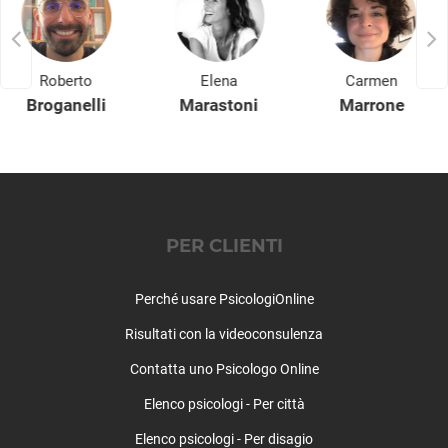
Pavone Canavese
Pecco
Pecetto Torinese
Perosa Argentina
Roberto
Elena
Carmen
Perosa Canavese
Broganelli
Marastoni
Marrone
Perrero
Pertusio
Pessinetto
Pianezza
Pinasca
PER CLIENTI
Pinerolo
Pino Torinese
Perché usare PsicologiOnline
Piobesi Torinese
Piossasco
Risultati con la videoconsulenza
Piscina
Contatta uno Psicologo Online
Piverone
Poirino
Elenco psicologi - Per città
Pomaretto
Elenco psicologi - Per disagio