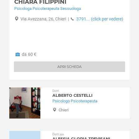
CHIARA FILIPPINI
Caravino
Psicologa Psicoterapeuta Sessuologa
Carema
Via Avezzana, 26, Chieri
|
3791... (click per vedere)
Carignano
Carmagnola
Casalborgone
Cascinette d'Ivrea
Caselette
da 60 €
Caselle Torinese
Castagneto Po
APRI SCHEDA
Castagnole Piemonte
Castellamonte
Castelnuovo Nigra
Dott.
ALBERTO CESTELLI
Castiglione Torinese
Psicologo Psicoterapeuta
Cavagnolo
Chieri
Cavour
Cercenasco
Ceres
Dott.ssa
Ceresole Reale
ALESSIA GLORIA TREVISANI