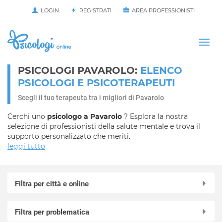
LOGIN
REGISTRATI
AREA PROFESSIONISTI
Avvia
HOME
Togg
navi
PSICOLOGI PAVAROLO:
ELENCO
PSICOLOGI E PSICOTERAPEUTI
Scegli il tuo terapeuta tra i migliori di Pavarolo
Cerchi uno
psicologo a Pavarolo
? Esplora la nostra
selezione di professionisti della salute mentale e trova il
supporto personalizzato che meriti.
leggi tutto
Filtra per città e online
Online in videochiamata
Filtra per problematica
Agliè