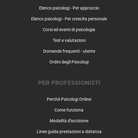
Pont-Canavese
Elenco psicologi - Per approccio
Porte
Pragelato
Elenco psicologi - Per crescita personale
Prali
Corsi ed eventi di psicologia
Pralormo
Pramollo
Test e valutazioni
Prarostino
Domande frequenti - utente
Prascorsano
Ordini degli Psicologi
Pratiglione
Quagliuzzo
Quassolo
PER PROFESSIONISTI
Quincinetto
Reano
Perchè Psicologi Online
Ribordone
Riva presso Chieri
Come funziona
Rivalba
Modalità d'iscrizione
Rivalta di Torino
Linee guida prestazioni a distanza
Rivara