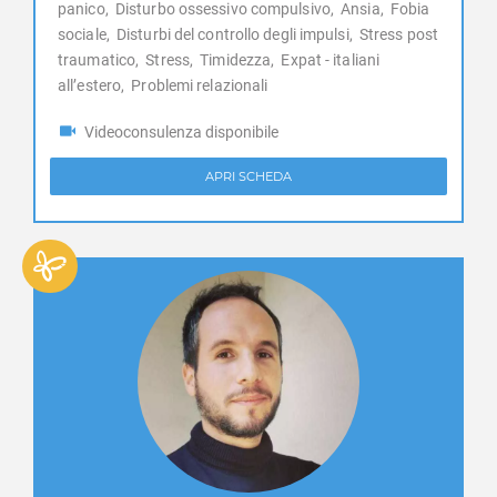
panico,
Disturbo ossessivo compulsivo,
Ansia,
Fobia
Lanzo Torinese
sociale,
Disturbi del controllo degli impulsi,
Stress post
Lauriano
traumatico,
Stress,
Timidezza,
Expat - italiani
Leini
all’estero,
Problemi relazionali
Lemie
Videoconsulenza disponibile
Lessolo
Levone
APRI SCHEDA
Locana
Lombardore
Lombriasco
Loranzè
Lugnacco
Luserna San Giovanni
Lusernetta
Lusigliè
Macello
Maglione
Marentino
Massello