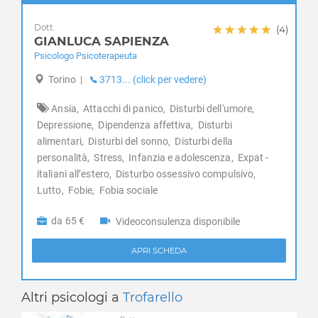
Mathi
Dott.
(4)
Mattie
GIANLUCA SAPIENZA
Mazzè
Psicologo Psicoterapeuta
Meana di Susa
Torino
|
3713... (click per vedere)
Mercenasco
Meugliano
Ansia,
Attacchi di panico,
Disturbi dell'umore,
Mezzenile
Depressione,
Dipendenza affettiva,
Disturbi
Mombello di Torino
alimentari,
Disturbi del sonno,
Disturbi della
personalità,
Stress,
Infanzia e adolescenza,
Expat -
Mompantero
italiani all’estero,
Disturbo ossessivo compulsivo,
Monastero di Lanzo
Lutto,
Fobie,
Fobia sociale
Moncalieri
Moncenisio
da 65 €
Videoconsulenza disponibile
Montaldo Torinese
Montalenghe
APRI SCHEDA
Montalto Dora
Montanaro
Altri psicologi a
Trofarello
Monteu da Po