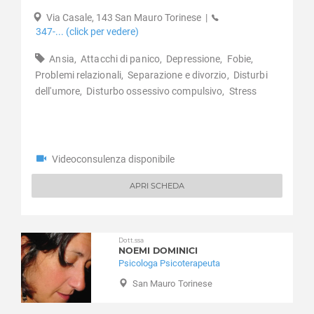
Banchette
Disturbi del controllo degli impulsi
Via Casale, 143 San Mauro Torinese
|
Barbania
Disturbi del sonno
347-... (click per vedere)
Bardonecchia
Disturbi dell'apprendimento
Barone Canavese
Ansia,
Attacchi di panico,
Depressione,
Fobie,
Disturbi dell'umore
Problemi relazionali,
Separazione e divorzio,
Disturbi
Beinasco
Disturbi della personalità
dell'umore,
Disturbo ossessivo compulsivo,
Stress
Bibiana
Disturbi somatoformi
Bobbio Pellice
Disturbo borderline di personalità
Bollengo
Disturbo ossessivo compulsivo
Borgaro Torinese
Enuresi Notturna
Videoconsulenza disponibile
Borgiallo
Expat - italiani all’estero
Borgofranco d'Ivrea
Fobia sociale
APRI SCHEDA
Borgomasino
Fobie
Borgone Susa
Gelosia
Bosconero
Gioco d'azzardo
Dott.ssa
NOEMI DOMINICI
Brandizzo
Gravidanza
Psicologa Psicoterapeuta
Bricherasio
Infanzia e adolescenza
San Mauro Torinese
Brosso
Insonnia
Brozolo
Integrazione stranieri