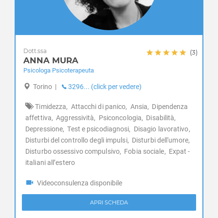
Colleretto Giacosa
Condove
Corio
Cossano Canavese
Dott.ssa
(3)
Cuceglio
ANNA MURA
Cumiana
Psicologa Psicoterapeuta
Cuorgnè
Torino
|
3296... (click per vedere)
Druento
Exilles
Timidezza,
Attacchi di panico,
Ansia,
Dipendenza
Favria
affettiva,
Aggressività,
Psiconcologia,
Disabilità,
Depressione,
Test e psicodiagnosi,
Disagio lavorativo,
Feletto
Disturbi del controllo degli impulsi,
Disturbi dell'umore,
Fenestrelle
Disturbo ossessivo compulsivo,
Fobia sociale,
Expat -
Fiano
italiani all’estero
Fiorano Canavese
Foglizzo
Videoconsulenza disponibile
Forno Canavese
Frassinetto
APRI SCHEDA
Front