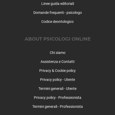
Rivarolo Canavese
Linee guida editoriali
Rivarossa
Domande frequenti - psicologo
Rivoli
Robassomero
Codice deontologico
Rocca Canavese
Roletto
ABOUT PSICOLOGI ONLINE
Romano Canavese
Ronco Canavese
Chi siamo
Rondissone
Rorà
Assistenza e Contatti
Rosta
Privacy & Cookie policy
Roure
Rubiana
Privacy policy - Utente
Rueglio
Termini generali - Utente
Salassa
Privacy policy - Professionista
Salbertrand
Salerano Canavese
Termini generali - Professionista
Salza di Pinerolo