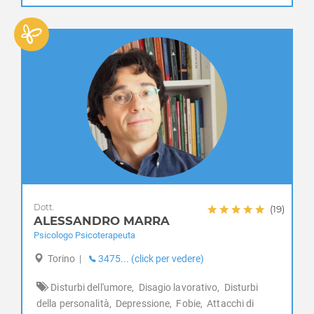
Frossasco
Garzigliana
Gassino Torinese
Germagnano
Giaglione
Giaveno
Givoletto
Gravere
Groscavallo
Grosso
Grugliasco
Ingria
Dott.
(19)
ALESSANDRO MARRA
Inverso Pinasca
Psicologo Psicoterapeuta
Isolabella
Issiglio
Torino
|
3475... (click per vedere)
Ivrea
Disturbi dell'umore,
Disagio lavorativo,
Disturbi
La Cassa
della personalità,
Depressione,
Fobie,
Attacchi di
La Loggia