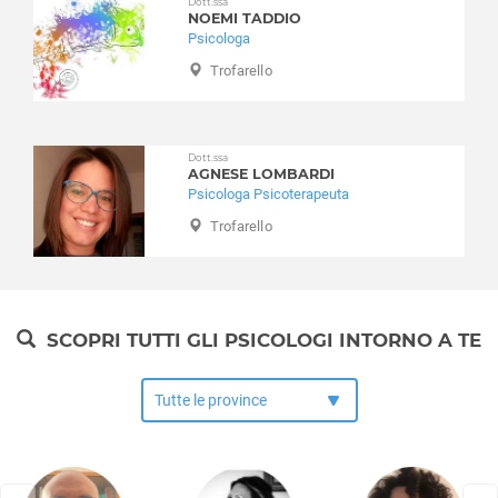
Moriondo Torinese
Dott.ssa
NOEMI TADDIO
Nichelino
Psicologa
Noasca
Trofarello
Nole
Nomaglio
None
Dott.ssa
Novalesa
AGNESE LOMBARDI
Oglianico
Psicologa Psicoterapeuta
Orbassano
Trofarello
Orio Canavese
Osasco
Osasio
Oulx
SCOPRI TUTTI GLI PSICOLOGI INTORNO A TE
Ozegna
Palazzo Canavese
Pancalieri
Parella
Pavarolo