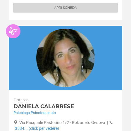
APRI SCHEDA
Dott.ssa
DANIELA CALABRESE
Psicologa Psicoterapeuta
Via Pasquale Pastorino 1/2 - Bolzaneto Genova
|
3534... (click per vedere)