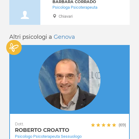
BARBARA CORRADO
Santo Stefano d'Aveto
Psicologa Psicoterapeuta
Savignone
Chiavari
Serra Riccò
Sestri Levante
Sori
Altri psicologi a
Genova
Tiglieto
Torriglia
Tribogna
Uscio
Valbrevenna
Vobbia
Zoagli
Dott.
(69)
ROBERTO CROATTO
Psicologo Psicoterapeuta Sessuologo