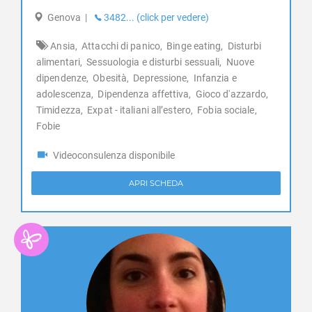
Genova
|
3482... (click per vedere)
Ansia,
Attacchi di panico,
Binge eating,
Disturbi
alimentari,
Sessuologia e disturbi sessuali,
Nuove
dipendenze,
Obesità,
Depressione,
Infanzia e
adolescenza,
Dipendenza affettiva,
Gioco d'azzardo,
Timidezza,
Expat - italiani all’estero,
Fobia sociale,
Fobie
Videoconsulenza disponibile
APRI SCHEDA