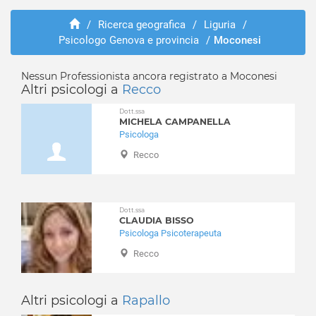
Avegno
Abusi e violenze
Bargagli
/
Ricerca geografica
/
Liguria
/
ADHD
Psicologo Genova e provincia
/
Moconesi
Bogliasco
Adozione e affido
Borzonasca
Aggressività
Busalla
Nessun Professionista ancora registrato a Moconesi
Alcolismo
Altri psicologi a
Recco
Camogli
Anoressia
Campo Ligure
Dott.ssa
Ansia
MICHELA CAMPANELLA
Campomorone
Attacchi di panico
Psicologa
Carasco
Autismo
Recco
Casarza Ligure
Balbuzie
Casella
Binge eating
Castiglione Chiavarese
Bruxismo
Dott.ssa
Ceranesi
CLAUDIA BISSO
Bulimia
Psicologa Psicoterapeuta
Chiavari
Depressione
Cicagna
Recco
Dipendenza affettiva
Cogoleto
Disabilità
Cogorno
Disagio lavorativo
Altri psicologi a
Rapallo
Coreglia Ligure
Disturbi alimentari