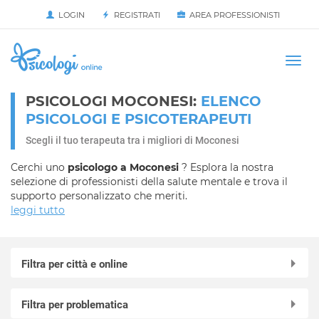
LOGIN
REGISTRATI
AREA PROFESSIONISTI
Avvia
HOME
Togg
navi
PSICOLOGI MOCONESI:
ELENCO
PSICOLOGI E PSICOTERAPEUTI
Scegli il tuo terapeuta tra i migliori di Moconesi
Cerchi uno
psicologo a Moconesi
? Esplora la nostra
selezione di professionisti della salute mentale e trova il
supporto personalizzato che meriti.
leggi tutto
Filtra per città e online
Online in videochiamata
Filtra per problematica
Arenzano