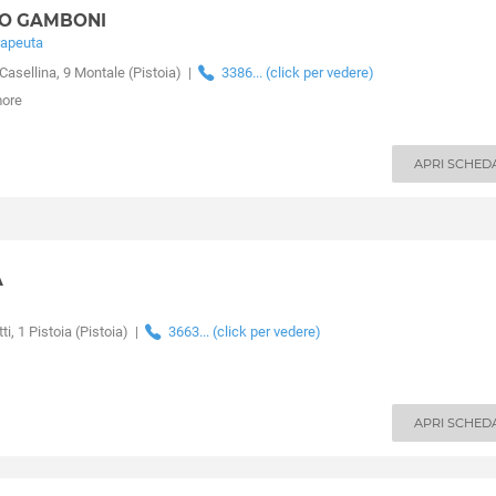
NO GAMBONI
rapeuta
Casellina, 9 Montale
(Pistoia)
|
3386... (click per vedere)
more
APRI SCHED
A
i, 1 Pistoia
(Pistoia)
|
3663... (click per vedere)
APRI SCHED