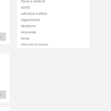
Abusi e violenze
Casalecchio di Reno
ADHD
Casalfiumanese
Adozione e affido
Castel d'Aiano
Aggressività
Castel del Rio
Alcolismo
Castel di Casio
Anoressia
Castel Guelfo di Bologna
A
Ansia
Castel Maggiore
Attacchi di panico
Castel San Pietro Terme
Autismo
Castello d'Argile
Balbuzie
Castello di Serravalle
Binge eating
Castenaso
Bruxismo
Castiglione dei Pepoli
Bulimia
Crespellano
Depressione
Crevalcore
Dipendenza affettiva
Dozza
Disabilità
A
Fontanelice
Disagio lavorativo
Gaggio Montano
Disturbi alimentari
Galliera