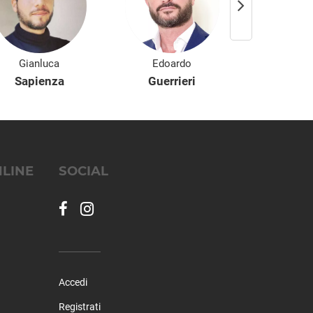
Gianluca
Edoardo
Sac
Sapienza
Guerrieri
Horv
NLINE
SOCIAL
Accedi
Registrati