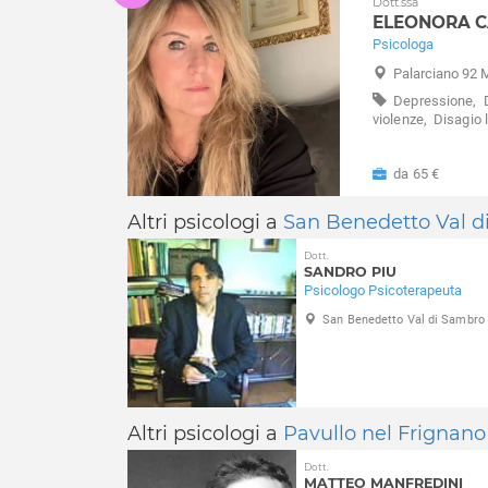
Dott.ssa
ELEONORA C
Psicologa
Palarciano 92 
Depressione,
violenze,
Disagio l
da 65 €
Altri psicologi a
San Benedetto Val d
Dott.
SANDRO PIU
Psicologo Psicoterapeuta
San Benedetto Val di Sambro
Altri psicologi a
Pavullo nel Frignano
Dott.
MATTEO MANFREDINI