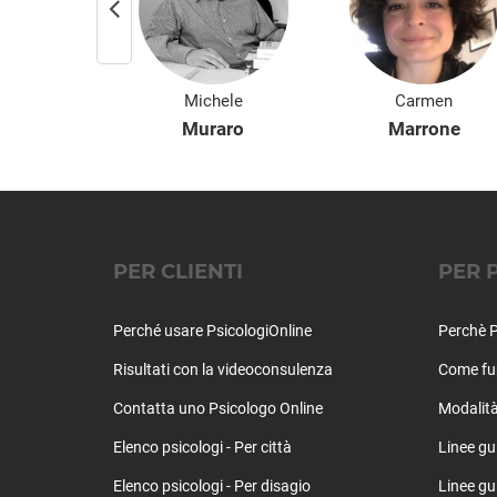
uela
Michele
Carmen
nessa
Muraro
Marrone
PER CLIENTI
PER 
Perché usare PsicologiOnline
Perchè P
Risultati con la videoconsulenza
Come fu
Contatta uno Psicologo Online
Modalità
Elenco psicologi - Per città
Linee gu
Elenco psicologi - Per disagio
Linee gui