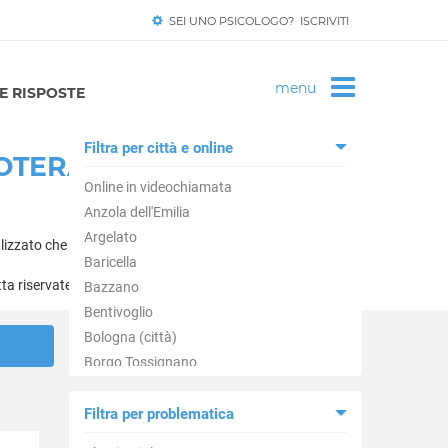
SEI UNO PSICOLOGO? ISCRIVITI
 RISPOSTE
Filtra per città e online
OTERAPEUTI
Online in videochiamata
Anzola dell'Emilia
Argelato
lizzato che meriti.
Baricella
tta riservatezza.
Bazzano
Bentivoglio
Bologna (città)
Borgo Tossignano
Budrio
Calderara di Reno
Filtra per problematica
Camugnano