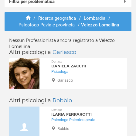
Filtra per problematica
Alagna
Albaredo Arnaboldi
Abusi e violenze
Albonese
/
Ricerca geografica
/
Lombardia
/
ADHD
Psicologo Pavia e provincia
/
Velezzo Lomellina
Albuzzano
Adozione e affido
Arena Po
Aggressività
Badia Pavese
Nessun Professionista ancora registrato a Velezzo
Alcolismo
Lomellina
Bagnaria
Anoressia
Altri psicologi a
Garlasco
Barbianello
Ansia
Dott.ssa
Bascapè
Attacchi di panico
DANIELA ZACCHI
Bastida de' Dossi
Psicologa
Autismo
Bastida Pancarana
Balbuzie
Garlasco
Battuda
Binge eating
Belgioioso
Bruxismo
Altri psicologi a
Robbio
Bereguardo
Bulimia
Borgarello
Depressione
Dott.ssa
ILARIA FERRAROTTI
Borgo Priolo
Dipendenza affettiva
Psicologa Psicoterapeuta
Borgo San Siro
Disabilità
Robbio
Borgoratto Mormorolo
Disagio lavorativo