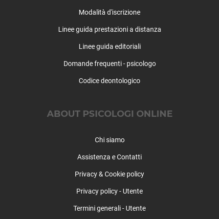
Mezzana Rabattone
Modalità d'iscrizione
Mezzanino
Linee guida prestazioni a distanza
Miradolo Terme
Montalto Pavese
Linee guida editoriali
Montebello della Battaglia
Domande frequenti - psicologo
Montecalvo Versiggia
Codice deontologico
Montescano
Montesegale
Monticelli Pavese
ABOUT PSICOLOGI ONLINE
Montù Beccaria
Mornico Losana
Chi siamo
Mortara
Nicorvo
Assistenza e Contatti
Olevano di Lomellina
Privacy & Cookie policy
Oliva Gessi
Privacy policy - Utente
Ottobiano
Palestro
Termini generali - Utente
Pancarana