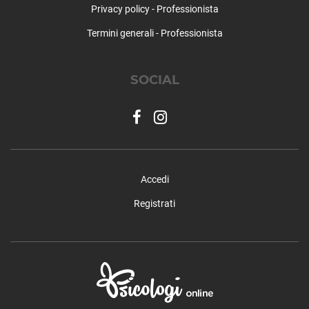
Privacy policy - Professionista
Parona
Pavia (città)
Termini generali - Professionista
Pietra de' Giorgi
Pieve Albignola
SOCIAL
Pieve del Cairo
Pieve Porto Morone
Pinarolo Po
Pizzale
Ponte Nizza
Portalbera
Accedi
Rea
Redavalle
Registrati
Retorbido
Rivanazzano Terme
Robbio
Robecco Pavese
Rocca de' Giorgi
Rocca Susella