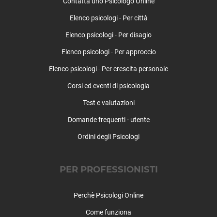
Contatta uno Psicologo Online
Godiasco
Elenco psicologi - Per città
Golferenzo
Gravellona Lomellina
Elenco psicologi - Per disagio
Gropello Cairoli
Elenco psicologi - Per approccio
Inverno e Monteleone
Landriano
Elenco psicologi - Per crescita personale
Langosco
Corsi ed eventi di psicologia
Lardirago
Test e valutazioni
Linarolo
Lirio
Domande frequenti - utente
Lomello
Ordini degli Psicologi
Lungavilla
Magherno
Marcignago
PER PROFESSIONISTI
Marzano
Mede
Perchè Psicologi Online
Menconico
Come funziona
Mezzana Bigli