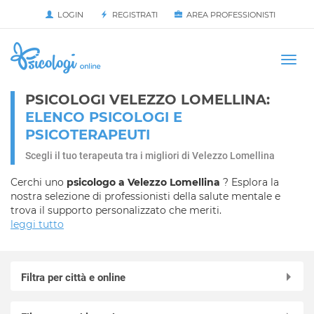
LOGIN
REGISTRATI
AREA PROFESSIONISTI
Avvia
HOME
Togg
navi
PSICOLOGI VELEZZO LOMELLINA:
ELENCO PSICOLOGI E
PSICOTERAPEUTI
Scegli il tuo terapeuta tra i migliori di Velezzo Lomellina
Cerchi uno
psicologo a Velezzo Lomellina
? Esplora la
nostra selezione di professionisti della salute mentale e
trova il supporto personalizzato che meriti.
leggi tutto
Filtra per città e online
Online in videochiamata