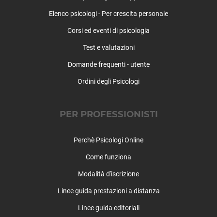
Milano - Porta Vittoria, Porta Romana
Elenco psicologi - Per crescita personale
Milano - QT8, Gallaratese, San Siro
Corsi ed eventi di psicologia
Milano - Vialba, Certosa, Quarto Oggiaro
Morimondo
Test e valutazioni
Motta Visconti
Domande frequenti - utente
Nerviano
Nosate
Ordini degli Psicologi
Novate Milanese
Noviglio
PER PROFESSIONISTI
Opera
Ossona
Perchè Psicologi Online
Ozzero
Paderno Dugnano
Come funziona
Pantigliate
Modalità d'iscrizione
Parabiago
Paullo
Linee guida prestazioni a distanza
Pero
Linee guida editoriali
Peschiera Borromeo