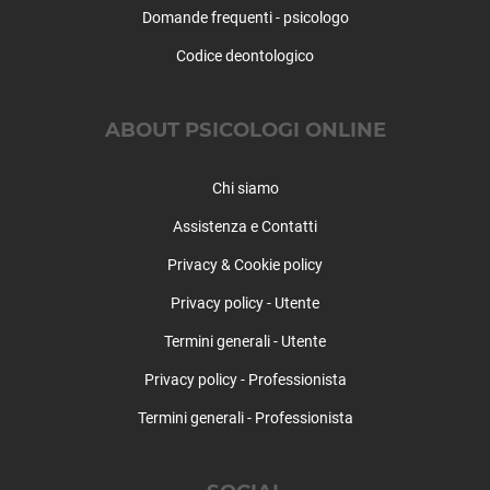
Domande frequenti - psicologo
Pessano con Bornago
Pieve Emanuele
Codice deontologico
Pioltello
Pogliano Milanese
ABOUT PSICOLOGI ONLINE
Pozzo d'Adda
Pozzuolo Martesana
Pregnana Milanese
Chi siamo
Rescaldina
Assistenza e Contatti
Rho
Privacy & Cookie policy
Robecchetto con Induno
Robecco sul Naviglio
Privacy policy - Utente
Rodano
Termini generali - Utente
Rosate
Rozzano
Privacy policy - Professionista
San Colombano al Lambro
Termini generali - Professionista
San Donato Milanese
San Giorgio su Legnano
San Giuliano Milanese