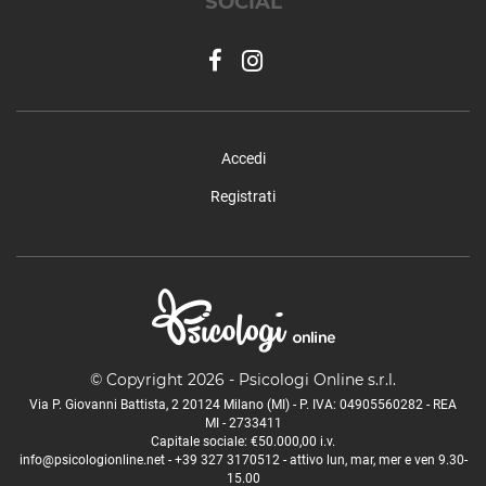
SOCIAL
San Vittore Olona
San Zenone al Lambro
Santo Stefano Ticino
Sedriano
Segrate
Senago
Accedi
Sesto San Giovanni
Registrati
Settala
Settimo Milanese
Solaro
Trezzano Rosa
Trezzano sul Naviglio
Trezzo sull'Adda
Tribiano
© Copyright 2026 - Psicologi Online s.r.l.
Truccazzano
Via P. Giovanni Battista, 2 20124 Milano (MI) - P. IVA: 04905560282 - REA
MI - 2733411
Turbigo
Capitale sociale: €50.000,00 i.v.
Vanzaghello
info@psicologionline.net
-
+39 327 3170512
- attivo lun, mar, mer e ven 9.30-
15.00
Vanzago