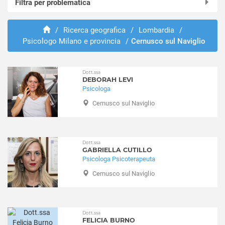
Filtra per problematica
Abbiategrasso
Albairate
Abusi e violenze
Arconate
/
Ricerca geografica
/
Lombardia
/
ADHD
Psicologo Milano e provincia
/
Cernusco sul Naviglio
Arese
Adozione e affido
Arluno
Aggressività
Assago
Alcolismo
Dott.ssa
Baranzate
DEBORAH LEVI
Anoressia
Psicologa
Bareggio
Ansia
Cernusco sul Naviglio
Basiano
Attacchi di panico
Basiglio
Autismo
Bellinzago Lombardo
Balbuzie
Bernate Ticino
Dott.ssa
Binge eating
GABRIELLA CUTILLO
Besate
Bruxismo
Psicologa Psicoterapeuta
Binasco
Bulimia
Cernusco sul Naviglio
Boffalora sopra Ticino
Depressione
Bollate
Dipendenza affettiva
Bresso
Disabilità
Dott.ssa
Bubbiano
Disagio lavorativo
FELICIA BURNO