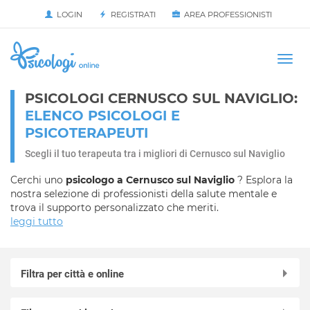
LOGIN
REGISTRATI
AREA PROFESSIONISTI
Avvia
HOME
Togg
navi
PSICOLOGI CERNUSCO SUL NAVIGLIO:
ELENCO PSICOLOGI E
PSICOTERAPEUTI
Scegli il tuo terapeuta tra i migliori di Cernusco sul Naviglio
Cerchi uno
psicologo a Cernusco sul Naviglio
? Esplora la
nostra selezione di professionisti della salute mentale e
trova il supporto personalizzato che meriti.
leggi tutto
Filtra per città e online
Online in videochiamata