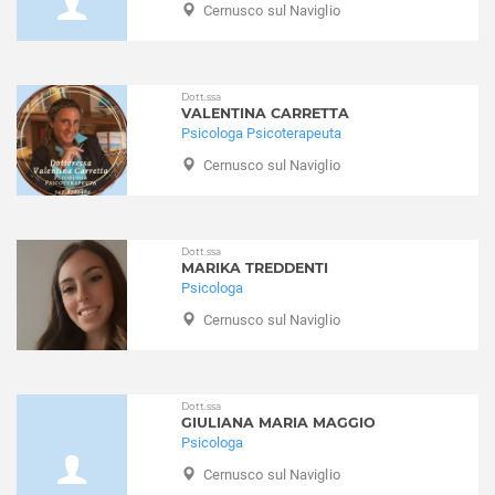
Cernusco sul Naviglio
Cesano Boscone
Integrazione stranieri
Cesate
Lutto
Cinisello Balsamo
Nuove dipendenze
Cisliano
Dott.ssa
Obesità
VALENTINA CARRETTA
Cologno Monzese
Perizie psicologiche
Psicologa Psicoterapeuta
Colturano
Problemi famigliari
Cernusco sul Naviglio
Corbetta
Problemi relazionali
Cormano
Psicologia per l'anziano
Cornaredo
Psiconcologia
Dott.ssa
Corsico
Schizofrenia e psicosi
MARIKA TREDDENTI
Cuggiono
Psicologa
Separazione e divorzio
Cusago
Cernusco sul Naviglio
Sessuologia e disturbi sessuali
Cusano Milanino
Stress
Dairago
Stress post traumatico
Dresano
Test e psicodiagnosi
Dott.ssa
GIULIANA MARIA MAGGIO
Gaggiano
Timidezza
Psicologa
Garbagnate Milanese
Tossicodipendenza
Cernusco sul Naviglio
Gessate