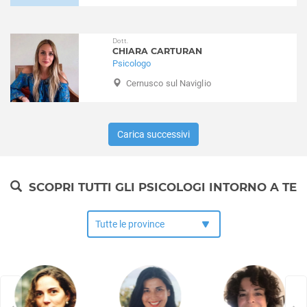
Gorgonzola
Grezzago
Dott.
Gudo Visconti
CHIARA CARTURAN
Inveruno
Psicologo
Inzago
Cernusco sul Naviglio
Lacchiarella
Lainate
Legnano
Carica successivi
Liscate
Locate di Triulzi
Magenta
SCOPRI TUTTI GLI PSICOLOGI INTORNO A TE
Magnago
Marcallo con Casone
Masate
Mediglia
Melegnano
Melzo
Mesero