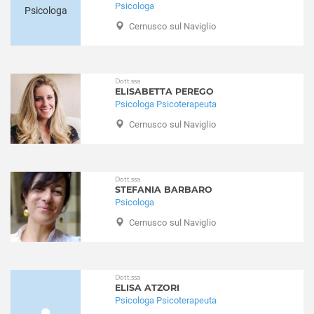
Buccinasco
Psicologa
Disturbi alimentari
Buscate
Cernusco sul Naviglio
Disturbi del controllo degli impulsi
Bussero
Disturbi del sonno
Busto Garolfo
Disturbi dell'apprendimento
Calvignasco
Disturbi dell'umore
Dott.ssa
ELISABETTA PEREGO
Cambiago
Disturbi della personalità
Psicologa Psicoterapeuta
Canegrate
Disturbi somatoformi
Cernusco sul Naviglio
Carpiano
Disturbo borderline di personalità
Carugate
Disturbo ossessivo compulsivo
Casarile
Enuresi Notturna
Dott.ssa
Casorezzo
Expat - italiani all’estero
STEFANIA BARBARO
Cassano d'Adda
Psicologa
Fobia sociale
Cassina de' Pecchi
Fobie
Cernusco sul Naviglio
Cassinetta di Lugagnano
Gelosia
Castano Primo
Gioco d'azzardo
Cernusco sul Naviglio
Gravidanza
Dott.ssa
Cerro al Lambro
ELISA ATZORI
Infanzia e adolescenza
Psicologa Psicoterapeuta
Cerro Maggiore
Insonnia