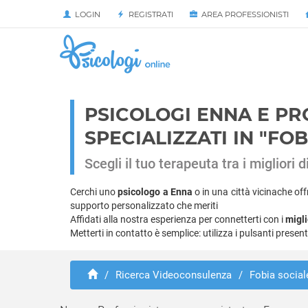
LOGIN
REGISTRATI
AREA PROFESSIONISTI
PSICOLOGI ENNA E P
SPECIALIZZATI IN "FO
Scegli il tuo terapeuta tra i migliori
Cerchi uno
psicologo a Enna
o in una città vicinache off
supporto personalizzato che meriti
Affidati alla nostra esperienza per connetterti con i
migli
Metterti in contatto è semplice: utilizza i pulsanti presen
/
Ricerca Videoconsulenza
/
Fobia social