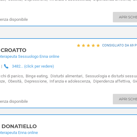
dezza,
Expat - italiani all’estero,
Fobia sociale,
Fobie
APRI SCH
enza disponibile
CONSIGLIATO DA 69 
 CROATTO
oterapeuta Sessuologo Enna online
|
3482... (click per vedere)
chi di panico,
Binge eating,
Disturbi alimentari,
Sessuologia e disturbi sessua
nze,
Obesità,
Depressione,
Infanzia e adolescenza,
Dipendenza affettiva,
Gi
dezza,
Expat - italiani all’estero,
Fobia sociale,
Fobie
APRI SCH
enza disponibile
 DONATIELLO
terapeuta Enna online