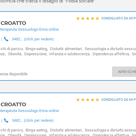
incia che tratta il disagio di "Fobia sociale"
CONSIGLIATO DA 69 
 CROATTO
oterapeuta Sessuologo Enna online
|
3482... (click per vedere)
chi di panico,
Binge eating,
Disturbi alimentari,
Sessuologia e disturbi sessua
nze,
Obesità,
Depressione,
Infanzia e adolescenza,
Dipendenza affettiva,
Gi
dezza,
Expat - italiani all’estero,
Fobia sociale,
Fobie
APRI SCH
enza disponibile
CONSIGLIATO DA 69 
 CROATTO
oterapeuta Sessuologo Enna online
|
3482... (click per vedere)
chi di panico,
Binge eating,
Disturbi alimentari,
Sessuologia e disturbi sessua
nze,
Obesità,
Depressione,
Infanzia e adolescenza,
Dipendenza affettiva,
Gi