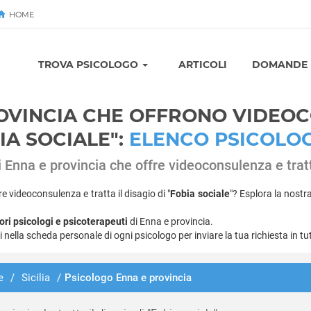
HOME
Avvia
TROVA PSICOLOGO
ARTICOLI
DOMANDE E
ROVINCIA CHE OFFRONO VIDEO
BIA SOCIALE":
ELENCO PSICOLOG
 di Enna e provincia che offre videoconsulenza e tratt
re videoconsulenza e tratta il disagio di "
Fobia sociale
"? Esplora la nostra
ori psicologi e psicoterapeuti
di Enna e provincia.
ti nella scheda personale di ogni psicologo per inviare la tua richiesta in tu
e
/
Sicilia
/
Psicologo Enna e provincia