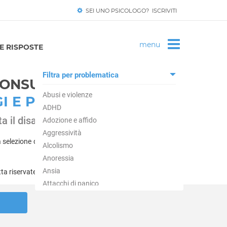
SEI UNO PSICOLOGO? ISCRIVITI
 RISPOSTE
Filtra per problematica
CONSULENZA
Abusi e violenze
I E PSICOTERAPEUTI
ADHD
a il disagio di "Fobia sociale"
Adozione e affido
Aggressività
 selezione di professionisti della salute mentale e trova il
Alcolismo
Anoressia
Ansia
tta riservatezza.
Attacchi di panico
Autismo
Balbuzie
Binge eating