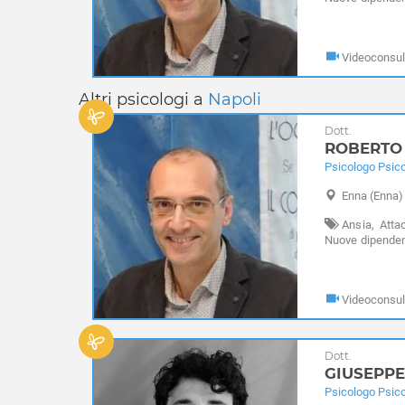
d'azzardo,
Timi
Videoconsul
Altri psicologi a
Napoli
Dott.
ROBERTO
Psicologo Psic
Enna
(Enna)
Ansia,
Attac
Nuove dipende
d'azzardo,
Timi
Videoconsul
Dott.
GIUSEPPE
Psicologo Psico