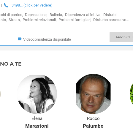
|
3498... (click per vedere)
chi di panico,
Depressione,
Bulimia,
Dipendenza affettiva,
Disturbi
nto,
Stress,
Problemi relazionali,
Problemi famigliari,
Disturbo ossessivo
sagio lavorativo,
Fobia sociale,
Disturbi alimentari,
Sessuologia e disturbi ses
all’estero
APRI SCH
Videoconsulenza disponibile
RNO A TE
Elena
Rocco
Marastoni
Palumbo