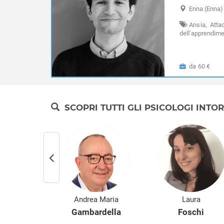
Enna
(Enna)
Ansia,
Attac
dell'apprendime
compulsivo,
Di
Expat - italiani 
da 60 €
SCOPRI TUTTI GLI PSICOLOGI INTO
cha
Andrea Maria
Laura
rvat
Gambardella
Foschi