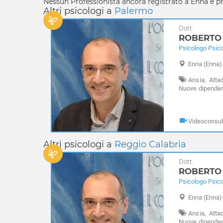
Nessun Professionista ancora registrato a Enna e prov
Altri psicologi a
Palermo
Dott.
ROBERTO
Psicologo Psic
Enna
(Enna)
Ansia,
Attac
Nuove dipende
d'azzardo,
Timi
Videoconsul
Altri psicologi a
Reggio Calabria
Dott.
ROBERTO
Psicologo Psic
Enna
(Enna)
Ansia,
Attac
Nuove dipende