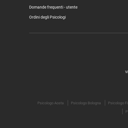
Domande frequenti - utente
Ordini degli Psicologi
V
Psicologo Aosta
Psicologo Bologna
Psicologo F
P