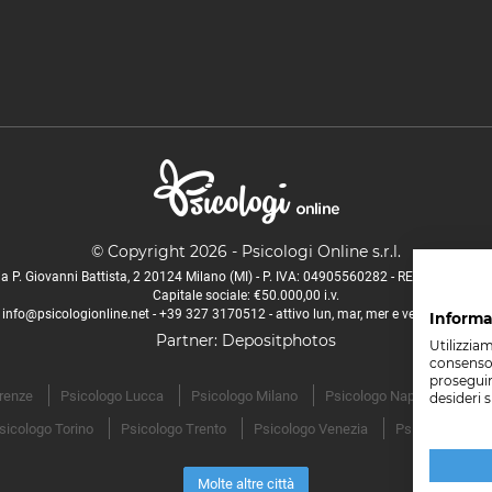
© Copyright 2026 - Psicologi Online s.r.l.
ia P. Giovanni Battista, 2 20124 Milano (MI) - P. IVA: 04905560282 - REA MI - 27334
Capitale sociale: €50.000,00 i.v.
info@psicologionline.net
-
+39 327 3170512
- attivo lun, mar, mer e ven 9.30-15.00
Informa
Partner:
Depositphotos
Utilizzia
consenso,
proseguire
irenze
Psicologo Lucca
Psicologo Milano
Psicologo Napoli
Psico
desideri 
sicologo Torino
Psicologo Trento
Psicologo Venezia
Psicologo Vero
Molte altre città