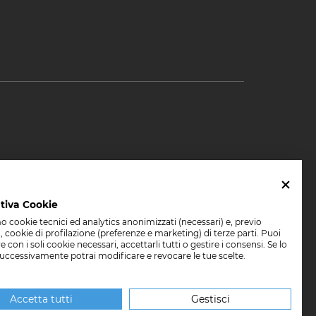
11
tiva Cookie
mo cookie tecnici ed analytics anonimizzati (necessari) e, previo
 cookie di profilazione (preferenze e marketing) di terze parti. Puoi
 con i soli cookie necessari, accettarli tutti o gestire i consensi. Se lo
logo Padova
Psicologo Palermo
Psicologo Roma
successivamente potrai modificare e revocare le tue scelte.
na
Accetta tutti
Gestisci