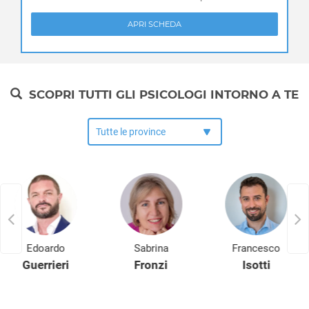
Timidezza
Mestrino
Tossicodipendenza
APRI SCHEDA
Monselice
Montagnana
Montegrotto Terme
Noventa Padovana
SCOPRI TUTTI GLI PSICOLOGI INTORNO A TE
Ospedaletto Euganeo
Padova (città)
Pernumia
Piacenza d'Adige
Piazzola sul Brenta
Piombino Dese
Piove di Sacco
Polverara
Ponso
Edoardo
Sabrina
Francesco
Ponte San Nicolò
Guerrieri
Fronzi
Isotti
Pontelongo
Pozzonovo