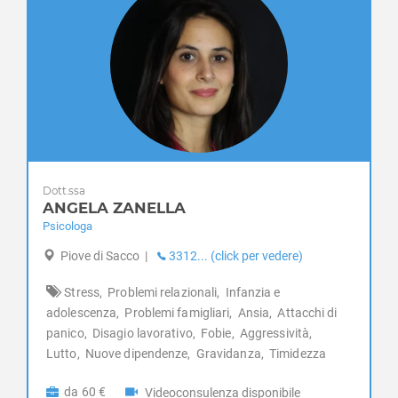
Gravidanza
Due Carrare
Infanzia e adolescenza
Este
Insonnia
Fontaniva
Integrazione stranieri
Galliera Veneta
Lutto
Galzignano Terme
Nuove dipendenze
Gazzo
Obesità
Grantorto
Perizie psicologiche
Granze
Problemi famigliari
Dott.ssa
Legnaro
Problemi relazionali
ANGELA ZANELLA
Limena
Psicologia per l'anziano
Psicologa
Loreggia
Psiconcologia
Piove di Sacco
|
3312... (click per vedere)
Lozzo Atestino
Schizofrenia e psicosi
Maserà di Padova
Separazione e divorzio
Stress,
Problemi relazionali,
Infanzia e
Masi
adolescenza,
Problemi famigliari,
Ansia,
Attacchi di
Sessuologia e disturbi sessuali
Massanzago
panico,
Disagio lavorativo,
Fobie,
Aggressività,
Stress
Megliadino San Fidenzio
Lutto,
Nuove dipendenze,
Gravidanza,
Timidezza
Stress post traumatico
Megliadino San Vitale
Test e psicodiagnosi
da 60 €
Videoconsulenza disponibile
Merlara