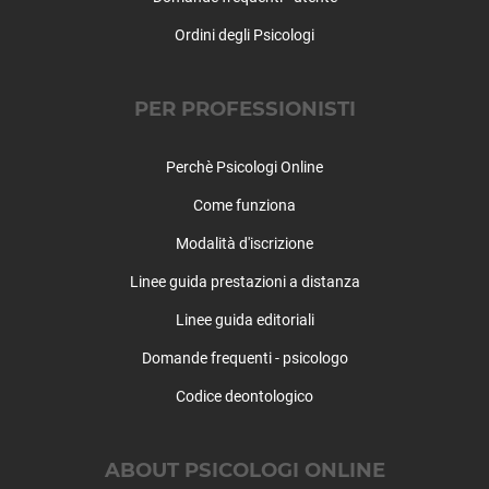
Teolo
Terrassa Padovana
Ordini degli Psicologi
Tombolo
Torreglia
PER PROFESSIONISTI
Trebaseleghe
Tribano
Urbana
Perchè Psicologi Online
Veggiano
Come funziona
Vescovana
Modalità d'iscrizione
Vighizzolo d'Este
Vigodarzere
Linee guida prestazioni a distanza
Vigonza
Linee guida editoriali
Villa del Conte
Villa Estense
Domande frequenti - psicologo
Villafranca Padovana
Codice deontologico
Villanova di Camposampiero
Vo'
ABOUT PSICOLOGI ONLINE