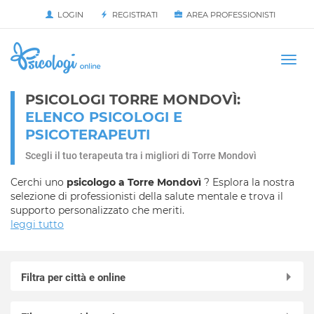
LOGIN
REGISTRATI
AREA PROFESSIONISTI
Avvia
HOME
Togg
navi
PSICOLOGI TORRE MONDOVÌ:
ELENCO PSICOLOGI E
PSICOTERAPEUTI
Scegli il tuo terapeuta tra i migliori di Torre Mondovì
Cerchi uno
psicologo a Torre Mondovì
? Esplora la nostra
selezione di professionisti della salute mentale e trova il
supporto personalizzato che meriti.
leggi tutto
Filtra per città e online
Online in videochiamata