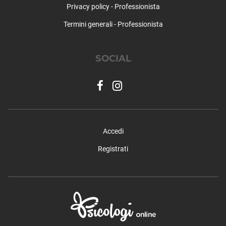
Privacy policy - Professionista
Levice
Limone Piemonte
Termini generali - Professionista
Lisio
Macra
SOCIAL
Magliano Alfieri
Magliano Alpi
Mango
Manta
Marene
Margarita
Accedi
Marmora
Marsaglia
Registrati
Martiniana Po
Melle
Moiola
Mombarcaro
Mombasiglio
Monastero di Vasco