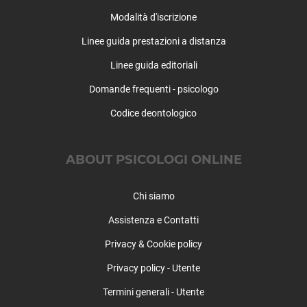
Frabosa Sottana
Modalità d'iscrizione
Frassino
Linee guida prestazioni a distanza
Gaiola
Gambasca
Linee guida editoriali
Garessio
Domande frequenti - psicologo
Genola
Codice deontologico
Gorzegno
Gottasecca
Govone
ABOUT PSICOLOGI ONLINE
Grinzane Cavour
Guarene
Chi siamo
Igliano
Isasca
Assistenza e Contatti
La Morra
Privacy & Cookie policy
Lagnasco
Privacy policy - Utente
Lequio Berria
Lequio Tanaro
Termini generali - Utente
Lesegno