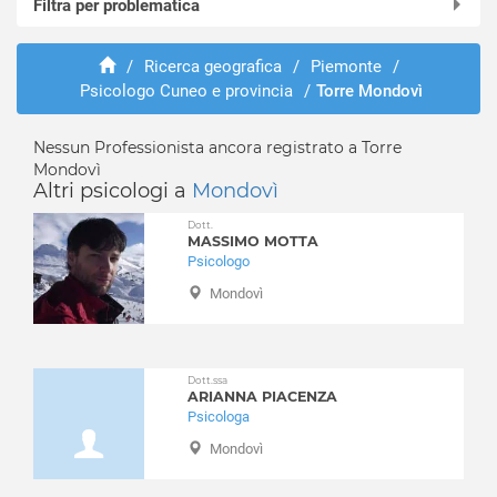
Filtra per problematica
Acceglio
Aisone
Abusi e violenze
Alba
/
Ricerca geografica
/
Piemonte
/
ADHD
Psicologo Cuneo e provincia
/
Torre Mondovì
Albaretto della Torre
Adozione e affido
Alto
Aggressività
Argentera
Nessun Professionista ancora registrato a Torre
Alcolismo
Mondovì
Arguello
Anoressia
Altri psicologi a
Mondovì
Bagnasco
Ansia
Dott.
Bagnolo Piemonte
Attacchi di panico
MASSIMO MOTTA
Baldissero d'Alba
Psicologo
Autismo
Barbaresco
Balbuzie
Mondovì
Barge
Binge eating
Barolo
Bruxismo
Bastia Mondovì
Bulimia
Dott.ssa
Battifollo
ARIANNA PIACENZA
Depressione
Psicologa
Beinette
Dipendenza affettiva
Mondovì
Bellino
Disabilità
Belvedere Langhe
Disagio lavorativo