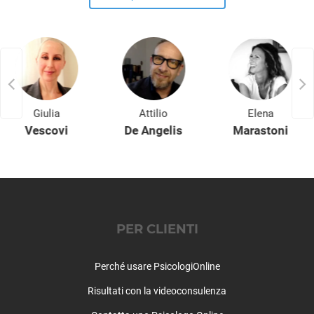
Castiglione Falletto
Castiglione Tinella
Castino
Cavallerleone
Cavallermaggiore
Celle di Macra
Giulia
Attilio
Elena
Centallo
Vescovi
De Angelis
Marastoni
Ceresole Alba
Cerretto Langhe
Cervasca
Cervere
Ceva
Cherasco
PER CLIENTI
Chiusa di Pesio
Cigliè
Perché usare PsicologiOnline
Cissone
Clavesana
Risultati con la videoconsulenza
Corneliano d'Alba