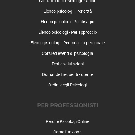
Contatta uno Psicologo Online
Cortemilia
Elenco psicologi - Per città
Cossano Belbo
Costigliole Saluzzo
Elenco psicologi - Per disagio
Cravanzana
Elenco psicologi - Per approccio
Crissolo
Cuneo (città)
Elenco psicologi - Per crescita personale
Demonte
Corsi ed eventi di psicologia
Diano d'Alba
Test e valutazioni
Dogliani
Dronero
Domande frequenti - utente
Elva
Ordini degli Psicologi
Entracque
Envie
Farigliano
PER PROFESSIONISTI
Faule
Feisoglio
Perchè Psicologi Online
Fossano
Come funziona
Frabosa Soprana