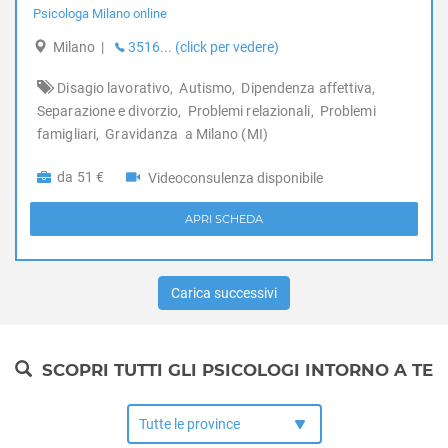
Psicologa Milano online
Disagio lavorativo
Disturbi alimentari
Milano
|
3516... (click per vedere)
Disturbi del controllo degli impulsi
Disagio lavorativo,
Autismo,
Dipendenza affettiva,
Disturbi del sonno
Separazione e divorzio,
Problemi relazionali,
Problemi
Disturbi dell'apprendimento
famigliari,
Gravidanza
a Milano (MI)
Disturbi dell'umore
Disturbi della personalità
da 51 €
Videoconsulenza disponibile
Disturbi somatoformi
Disturbo borderline di personalità
APRI SCHEDA
Disturbo ossessivo compulsivo
Enuresi Notturna
Carica successivi
Expat - italiani all’estero
Fobia sociale
Fobie
SCOPRI TUTTI GLI PSICOLOGI INTORNO A TE
Gelosia
Gioco d'azzardo
Gravidanza
Infanzia e adolescenza