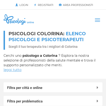
LOGIN
REGISTRATI
AREA PROFESSIONISTI
Avvia
HOME
Togg
navi
PSICOLOGI COLORINA:
ELENCO
PSICOLOGI E PSICOTERAPEUTI
Scegli il tuo terapeuta tra i migliori di Colorina
Cerchi uno
psicologo a Colorina
? Esplora la nostra
selezione di professionisti della salute mentale e trova il
supporto personalizzato che meriti.
leggi tutto
Filtra per città e online
Online in videochiamata
Filtra per problematica
Albaredo per San Marco