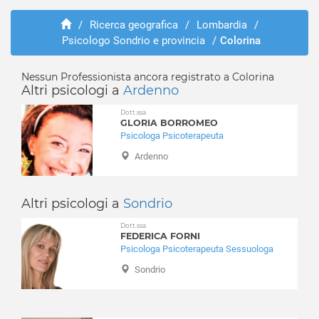
Albosaggia
Abusi e violenze
Andalo Valtellino
/
Ricerca geografica
/
Lombardia
/
ADHD
Psicologo Sondrio e provincia
/
Colorina
Aprica
Adozione e affido
Ardenno
Aggressività
Bema
Nessun Professionista ancora registrato a Colorina
Alcolismo
Altri psicologi a
Ardenno
Berbenno di Valtellina
Anoressia
Bianzone
Dott.ssa
Ansia
GLORIA BORROMEO
Bormio
Attacchi di panico
Psicologa Psicoterapeuta
Buglio in Monte
Autismo
Ardenno
Caiolo
Balbuzie
Campodolcino
Binge eating
Caspoggio
Altri psicologi a
Sondrio
Bruxismo
Castello dell'Acqua
Bulimia
Dott.ssa
Castione Andevenno
FEDERICA FORNI
Depressione
Psicologa Psicoterapeuta Sessuologa
Cedrasco
Dipendenza affettiva
Sondrio
Cercino
Disabilità
Chiavenna
Disagio lavorativo
Chiesa in Valmalenco
Disturbi alimentari