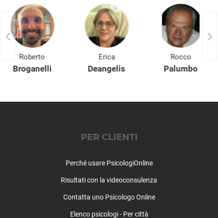
Rogolo
Samolaco
San Giacomo Filippo
Sernio
Sondalo
Roberto
Erica
Rocco
Sondrio (città)
Broganelli
Deangelis
Palumbo
Spriana
Talamona
Tartano
Teglio
Tirano
PER CLIENTI
Torre di Santa Maria
Tovo di Sant'Agata
Perché usare PsicologiOnline
Traona
Tresivio
Risultati con la videoconsulenza
Val Masino
Contatta uno Psicologo Online
Valdidentro
Valdisotto
Elenco psicologi - Per città