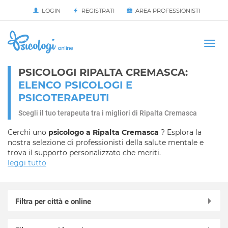
LOGIN
REGISTRATI
AREA PROFESSIONISTI
Avvia
HOME
Togg
navi
PSICOLOGI RIPALTA CREMASCA:
ELENCO PSICOLOGI E
PSICOTERAPEUTI
Scegli il tuo terapeuta tra i migliori di Ripalta Cremasca
Cerchi uno
psicologo a Ripalta Cremasca
? Esplora la
nostra selezione di professionisti della salute mentale e
trova il supporto personalizzato che meriti.
leggi tutto
Filtra per città e online
Online in videochiamata