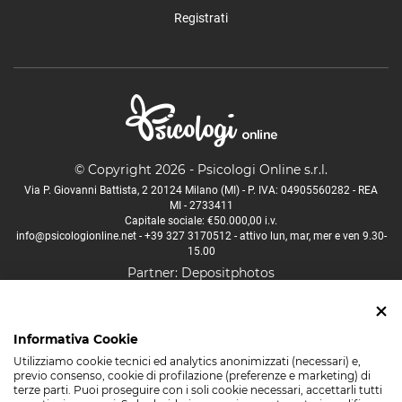
Registrati
© Copyright 2026 - Psicologi Online s.r.l.
Via P. Giovanni Battista, 2 20124 Milano (MI) - P. IVA: 04905560282 - REA
MI - 2733411
Capitale sociale: €50.000,00 i.v.
info@psicologionline.net
-
+39 327 3170512
- attivo lun, mar, mer e ven 9.30-
15.00
Partner:
Depositphotos
Psicologo Aosta
Psicologo Bologna
Psicologo Firenze
Informativa Cookie
Psicologo Lucca
Psicologo Milano
Psicologo Napoli
Utilizziamo cookie tecnici ed analytics anonimizzati (necessari) e,
Psicologo Padova
Psicologo Palermo
Psicologo Roma
previo consenso, cookie di profilazione (preferenze e marketing) di
terze parti. Puoi proseguire con i soli cookie necessari, accettarli tutti
Psicologo Torino
Psicologo Trento
Psicologo Venezia