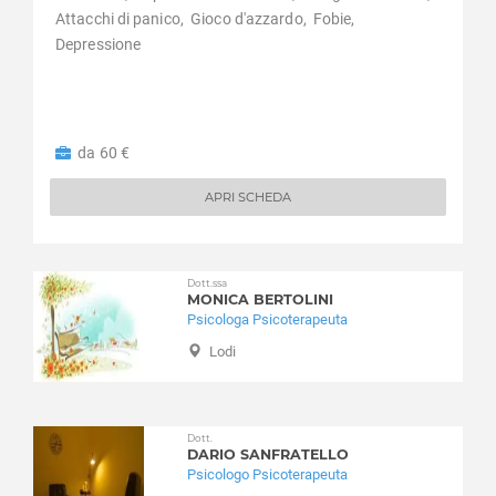
Pieranica
Attacchi di panico,
Gioco d'azzardo,
Fobie,
Pieve d'Olmi
Depressione
Pieve San Giacomo
Pizzighettone
Pozzaglio ed Uniti
da 60 €
Quintano
Ricengo
APRI SCHEDA
Ripalta Arpina
Ripalta Cremasca
Ripalta Guerina
Dott.ssa
Rivarolo del Re ed Uniti
MONICA BERTOLINI
Psicologa Psicoterapeuta
Rivolta d'Adda
Robecco d'Oglio
Lodi
Romanengo
Salvirola
San Bassano
Dott.
DARIO SANFRATELLO
San Daniele Po
Psicologo Psicoterapeuta
San Giovanni in Croce