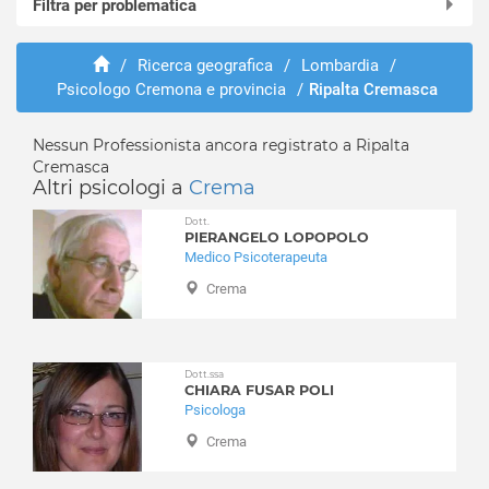
Filtra per problematica
Acquanegra Cremonese
Agnadello
Abusi e violenze
Annicco
/
Ricerca geografica
/
Lombardia
/
ADHD
Psicologo Cremona e provincia
/
Ripalta Cremasca
Azzanello
Adozione e affido
Bagnolo Cremasco
Aggressività
Bonemerse
Nessun Professionista ancora registrato a Ripalta
Alcolismo
Cremasca
Bordolano
Anoressia
Altri psicologi a
Crema
Ca' d'Andrea
Ansia
Dott.
Calvatone
Attacchi di panico
PIERANGELO LOPOPOLO
Camisano
Medico Psicoterapeuta
Autismo
Campagnola Cremasca
Balbuzie
Crema
Capergnanica
Binge eating
Cappella Cantone
Bruxismo
Cappella de' Picenardi
Bulimia
Dott.ssa
Capralba
CHIARA FUSAR POLI
Depressione
Psicologa
Casalbuttano ed Uniti
Dipendenza affettiva
Crema
Casale Cremasco-Vidolasco
Disabilità
Casaletto Ceredano
Disagio lavorativo