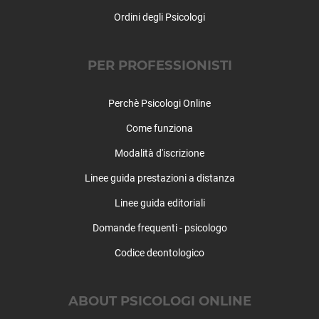
Rovolon
Ordini degli Psicologi
Rubano
Saccolongo
Saletto
PER PROFESSIONISTI
San Giorgio delle Pertiche
San Giorgio in Bosco
Perchè Psicologi Online
San Martino di Lupari
San Pietro in Gu
Come funziona
San Pietro Viminario
Modalità d'iscrizione
Sant'Angelo di Piove di Sacco
Sant'Elena
Linee guida prestazioni a distanza
Sant'Urbano
Linee guida editoriali
Santa Giustina in Colle
Domande frequenti - psicologo
Santa Margherita d'Adige
Saonara
Codice deontologico
Selvazzano Dentro
Solesino
ABOUT PSICOLOGI ONLINE
Stanghella