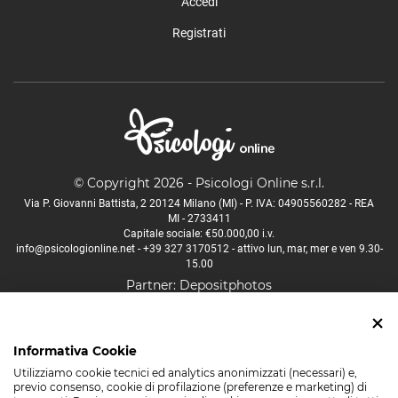
Accedi
Registrati
© Copyright 2026 - Psicologi Online s.r.l.
Via P. Giovanni Battista, 2 20124 Milano (MI) - P. IVA: 04905560282 - REA
MI - 2733411
Capitale sociale: €50.000,00 i.v.
info@psicologionline.net
-
+39 327 3170512
- attivo lun, mar, mer e ven 9.30-
15.00
Partner:
Depositphotos
Psicologo Aosta
Psicologo Bologna
Psicologo Firenze
Informativa Cookie
Psicologo Lucca
Psicologo Milano
Psicologo Napoli
Utilizziamo cookie tecnici ed analytics anonimizzati (necessari) e,
Psicologo Padova
Psicologo Palermo
Psicologo Roma
previo consenso, cookie di profilazione (preferenze e marketing) di