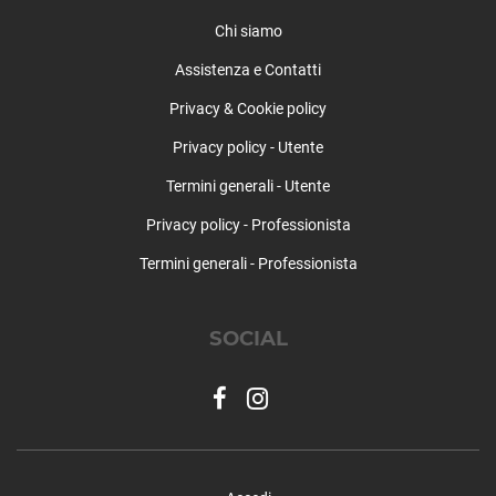
Teolo
Terrassa Padovana
Chi siamo
Tombolo
Assistenza e Contatti
Torreglia
Privacy & Cookie policy
Trebaseleghe
Tribano
Privacy policy - Utente
Urbana
Termini generali - Utente
Veggiano
Vescovana
Privacy policy - Professionista
Vighizzolo d'Este
Termini generali - Professionista
Vigodarzere
Vigonza
Villa del Conte
SOCIAL
Villa Estense
Villafranca Padovana
Villanova di Camposampiero
Vo'