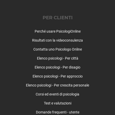
Timidezza
Mestrino
Tossicodipendenza
Monselice
PER CLIENTI
Montagnana
Montegrotto Terme
Perché usare PsicologiOnline
Noventa Padovana
Ospedaletto Euganeo
Risultati con la videoconsulenza
Padova (città)
Contatta uno Psicologo Online
Pernumia
Piacenza d'Adige
Elenco psicologi - Per città
Piazzola sul Brenta
Elenco psicologi - Per disagio
Piombino Dese
Elenco psicologi - Per approccio
Piove di Sacco
Polverara
Elenco psicologi - Per crescita personale
Ponso
Corsi ed eventi di psicologia
Ponte San Nicolò
Pontelongo
Test e valutazioni
Pozzonovo
Domande frequenti - utente