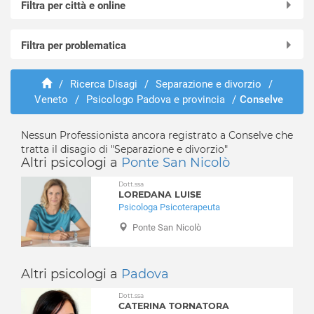
Filtra per città e online
Online in videochiamata
Filtra per problematica
Abano Terme
Agna
Abusi e violenze
Albignasego
/
Ricerca Disagi
/
Separazione e divorzio
/
ADHD
Veneto
/
Psicologo Padova e provincia
/
Conselve
Anguillara Veneta
Adozione e affido
Arquà Petrarca
Aggressività
Arre
Nessun Professionista ancora registrato a Conselve che
Alcolismo
tratta il disagio di "Separazione e divorzio"
Arzergrande
Anoressia
Altri psicologi a
Ponte San Nicolò
Bagnoli di Sopra
Ansia
Dott.ssa
Baone
Attacchi di panico
LOREDANA LUISE
Barbona
Psicologa Psicoterapeuta
Autismo
Battaglia Terme
Balbuzie
Ponte San Nicolò
Boara Pisani
Binge eating
Borgoricco
Bruxismo
Altri psicologi a
Padova
Bovolenta
Bulimia
Brugine
Depressione
Dott.ssa
CATERINA TORNATORA
Cadoneghe