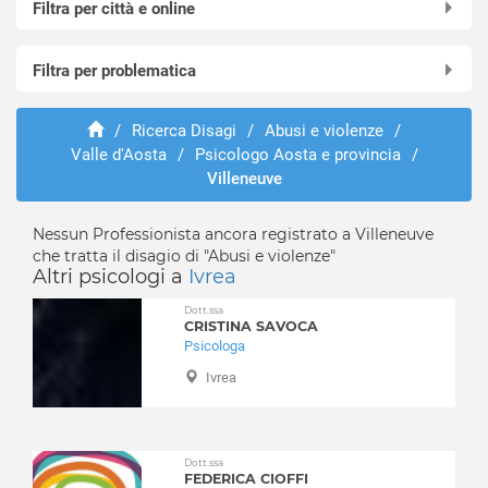
Filtra per città e online
Online in videochiamata
Filtra per problematica
Allein
Antey-Saint-Andrè
Abusi e violenze
Aosta (città)
/
Ricerca Disagi
/
Abusi e violenze
/
ADHD
Valle d'Aosta
/
Psicologo Aosta e provincia
/
Arnad
Adozione e affido
Villeneuve
Arvier
Aggressività
Avise
Alcolismo
Nessun Professionista ancora registrato a Villeneuve
Ayas
Anoressia
che tratta il disagio di "Abusi e violenze"
Aymavilles
Ansia
Altri psicologi a
Ivrea
Bard
Attacchi di panico
Dott.ssa
Bionaz
Autismo
CRISTINA SAVOCA
Brissogne
Psicologa
Balbuzie
Brusson
Ivrea
Binge eating
Challand-Saint-Anselme
Bruxismo
Challand-Saint-Victor
Bulimia
Chambave
Depressione
Dott.ssa
FEDERICA CIOFFI
Chamois