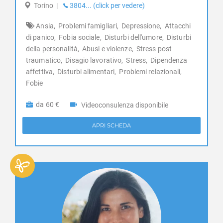
Gravidanza
Torino
|
3804... (click per vedere)
Introd
Infanzia e adolescenza
Issime
Ansia,
Problemi famigliari,
Depressione,
Attacchi
Insonnia
Issogne
di panico,
Fobia sociale,
Disturbi dell'umore,
Disturbi
Integrazione stranieri
Jovencan
della personalità,
Abusi e violenze,
Stress post
Lutto
La Magdeleine
traumatico,
Disagio lavorativo,
Stress,
Dipendenza
Nuove dipendenze
affettiva,
Disturbi alimentari,
Problemi relazionali,
La Salle
Obesità
Fobie
La Thuile
Perizie psicologiche
Lillianes
Problemi famigliari
da 60 €
Videoconsulenza disponibile
Montjovet
Problemi relazionali
Morgex
Psicologia per l'anziano
APRI SCHEDA
Nus
Psiconcologia
Ollomont
Schizofrenia e psicosi
Oyace
Separazione e divorzio
Perloz
Sessuologia e disturbi sessuali
Pollein
Stress
Pont-Saint-Martin
Stress post traumatico
Pontboset
Test e psicodiagnosi
Pontey