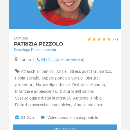
Timidezza
Prè-Saint-Didier
Tossicodipendenza
Quart
Rhemes-Notre-Dame
Rhemes-Saint-Georges
Roisan
Dott.ssa
(2)
Saint-Christophe
PATRIZIA PEZZOLO
Psicologa Psicoterapeuta
Saint-Denis
Saint-Marcel
Torino
|
3472... (click per vedere)
Saint-Nicolas
Attacchi di panico,
Ansia,
Stress post traumatico,
Saint-Oyen
Fobia sociale,
Separazione e divorzio,
Disturbi
Saint-Pierre
alimentari,
Nuove dipendenze,
Disturbi del sonno,
Saint-Rhémy-en-Bosses
Infanzia e adolescenza,
Disturbi dell'umore,
Saint-Vincent
Sessuologia e disturbi sessuali,
Autismo,
Fobie,
Sarre
Disturbo ossessivo compulsivo,
Abusi e violenze
Torgnon
Valgrisenche
da 65 €
Videoconsulenza disponibile
Valpelline
APRI SCHEDA