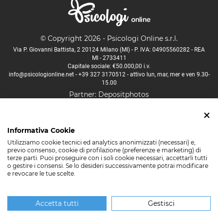
© Copyright 2026 - Psicologi Online s.r.l.
Via P. Giovanni Battista, 2 20124 Milano (MI) - P. IVA: 04905560282 - REA
MI - 2733411
Capitale sociale: €50.000,00 i.v.
info@psicologionline.net
-
+39 327 3170512
- attivo lun, mar, mer e ven 9.30-
15.00
Partner:
Depositphotos
Psicologo Aosta
Psicologo Bologna
Psicologo Firenze
Informativa Cookie
Psicologo Lucca
Psicologo Milano
Psicologo Napoli
Utilizziamo cookie tecnici ed analytics anonimizzati (necessari) e,
Psicologo Padova
Psicologo Palermo
Psicologo Roma
previo consenso, cookie di profilazione (preferenze e marketing) di
terze parti. Puoi proseguire con i soli cookie necessari, accettarli tutti
Psicologo Torino
Psicologo Trento
Psicologo Venezia
o gestire i consensi. Se lo desideri successivamente potrai modificare
e revocare le tue scelte.
Psicologo Verona
Molte altre città
Accetta tutti
Gestisci