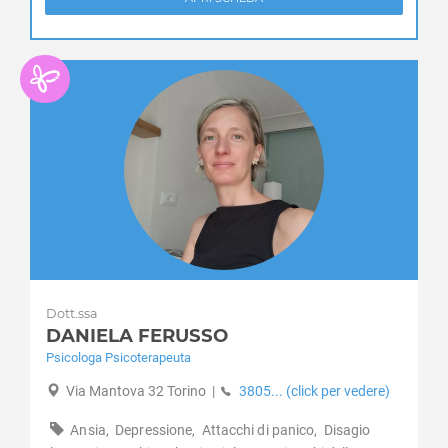
Valsavarenche
Valtournenche
Verrayes
Verrès
Villeneuve
Dott.ssa
DANIELA FERUSSO
Psicologa Psicoterapeuta
Via Mantova 32 Torino
|
3805... (click per vedere)
Ansia,
Depressione,
Attacchi di panico,
Disagio