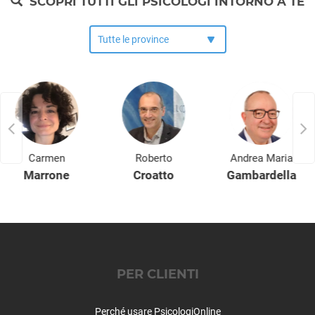
SCOPRI TUTTI GLI PSICOLOGI INTORNO A TE
Carmen
Roberto
Andrea Maria
Marrone
Croatto
Gambardella
PER CLIENTI
Perché usare PsicologiOnline